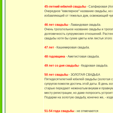
45-летний юбилей свадьбы
- Сапфировая (Ала
Очередное "ювелирное" название свадьбы, но н
избавляющий от тяжелых дум, освежающий чув
46 лет свадьбы
- Лавандовая свадьба.
Очень трогательное название свадьбы и трога
долговечность супружеских отношений. Растен
свадьбы хотя бы сухие цветы или листья этого
47 лет
- Кашемировая свадьба.
48 годовщина
- Аметистовая свадьба.
49 лет со дня свадьбы
- Кедровая свадьба.
50 лет свадьбы
- ЗОЛОТАЯ СВАДЬБА
Пятидесятилетний юбилей свадьбы (золотая с
супругов помогли достичь этой даты. В день з
старые передают неженатым внукам и правнук
месту регистрации, но даже попросить устрои
Подарки на золотую свадьбу, конечно же, - из
51-54 года свадьбы
- не отмечаются