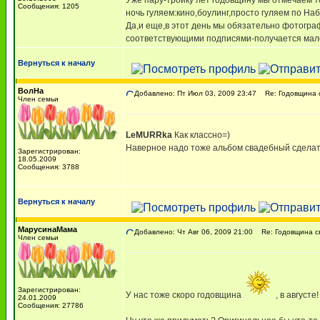
Уже пару-тройку лет годовщину мы отмечаем т
Сообщения: 1205
ночь гуляем:кино,боулинг,просто гуляем по На
Да,и еще,в этот день мы обязательно фотогра
соответствующими подписями-получается мален
Вернуться к началу
ВолНа
Добавлено: Пт Июл 03, 2009 23:47
Re: Годовщина 
Член семьи
LeMURRka
Как классно=)
Наверное надо тоже альбом свадебный сделать \а
Зарегистрирован:
18.05.2009
Сообщения: 3788
Вернуться к началу
МарусинаМама
Добавлено: Чт Авг 06, 2009 21:00
Re: Годовщина с
Член семьи
Зарегистрирован:
У нас тоже скоро годовщина
, в августе
24.01.2009
Сообщения: 27786