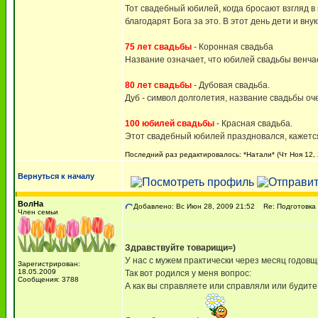
Тот свадебный юбилей, когда бросают взгляд в
благодарят Бога за это. В этот день дети и вн
75 лет свадьбы
- Коронная свадьба
Название означает, что юбилей свадьбы венча
80 лет свадьбы
- Дубовая свадьба.
Дуб - символ долголетия, название свадьбы оч
100 юбилей свадьбы
- Красная свадьба.
Этот свадебный юбилей праздновался, кажется,
Последний раз редактировалось: *Натали* (Чт Ноя 12, 
Вернуться к началу
ВолНа
Добавлено: Вс Июн 28, 2009 21:52
Re: Подготовка 
Член семьи
Здравствуйте товарищи=)
У нас с мужем практически через месяц годовщ
Зарегистрирован:
18.05.2009
Так вот родился у меня вопрос:
Сообщения: 3788
А как вы справляете или справляли или будите