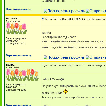
Спасибо заранее!
Вернуться к началу
Анталия
Добавлено: Вс Июн 28, 2009 22:26
Re: Годовщина 
Давний друг
ВолНа
Годовщина это год у вас?
Зарегистрирован:
05.05.2009
У нас свадьба была в мой День Рождения,поэто
Сообщения: 1210
меня тогда юбилей был, и теперь у нас получае
Вернуться к началу
ВолНа
Добавлено: Вс Июн 28, 2009 22:31
Re: Годовщина 
Член семьи
natali 1
Ух ты=)))
Зарегистрирован:
Но у нас чуть чуть разница с мужниным юбилеем
18.05.2009
Сообщения: 3788
затмение было
Так вот у меня сейчас проблема, что же такого
Вернуться к началу