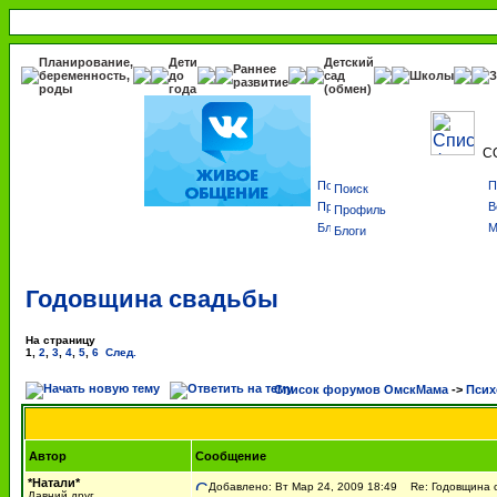
Планирование,
Дети
Детский
Раннее
беременность,
до
сад
Школы
З
развитие
роды
года
(обмен)
С
Поиск
Профиль
Блоги
Годовщина свадьбы
На страницу
1
,
2
,
3
,
4
,
5
,
6
След.
Список форумов ОмскМама
->
Псих
Автор
Сообщение
*Натали*
Добавлено: Вт Мар 24, 2009 18:49
Re: Годовщина 
Давний друг