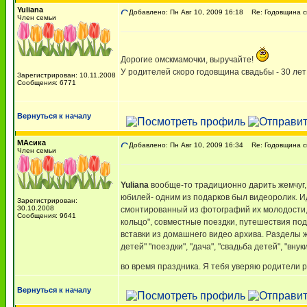
Yuliana
Добавлено: Пн Авг 10, 2009 16:18
Re: Годовщина с
Член семьи
Дорогие омскмамочки, выручайте!
У родителей скоро годовщина свадьбы - 30 лет
Зарегистрирован: 10.11.2008
Сообщения: 6771
Вернуться к началу
МАсика
Добавлено: Пн Авг 10, 2009 16:34
Re: Годовщина с
Член семьи
Yuliana
вообще-то традиционно дарить жемчуг, 
юбилей- одним из подарков был видеоролик. И
Зарегистрирован:
30.10.2008
смонтированный из фотографий их молодости,
Сообщения: 9641
кольцо", совместные поездки, путешествия под
вставки из домашнего видео архива. Разделы 
детей" "поездки", "дача", "свадьба детей", "в
во время праздника. Я тебя уверяю родители
Вернуться к началу