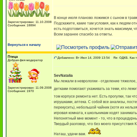
В конце июля планово ложимся с сыном в трав
Зарегистрирован: 11.10.2008
Подскажите, какие там условия, как к людям о
Сообщения: 18894
есть подготовиться, хочется знать максимум, 
Всем заранее спасибо за ответы.
Вернуться к началу
Птица
Добавлено: Вт Июл 14, 2009 13:54
Re: ОДКБ. Как 
Добрая фея модератор
SevNatalia
Мы лежали в неврологии - отделение тяжелое,
Зарегистрирован: 11.09.2008
детками помогают ухаживать за теми, кто лежи
Сообщения: 1970
том корпусе ремонта нет. Есть прогулки, так 
игрушками, аптека. С собой все анализы, пост
перекусить), небольшой чайник (хотя их нельз
игровая комната, к школьникам ходят занимат
Непонятный мне момент - то, что в процедурный
Твердый разговор, что без моего присутствия 
Наташ, удачи вам.