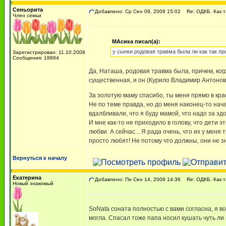
Сеньорита
Добавлено: Ср Сен 09, 2009 15:02
Re: ОДКБ. Как 
Член семьи
МАсика писал(а):
у сынки родовая травма была ли как так п
Зарегистрирован: 11.10.2008
Сообщения: 18894
Да, Наташа, родовая травма была, причем, когд
существенная, и он (Курило Владимир Антонов
За золотую маму спасибо, ты меня прямо в кра
Не по теме правда, но до меня наконец-то нач
вдалбливали, что я буду мамой, что надо за зд
И мне как-то не приходило в голову, что дети 
любви. А сейчас... Я рада очень, что их у мен
просто любят! Не потому что должны, они не зна
Вернуться к началу
Екатерина
Добавлено: Пн Сен 14, 2009 14:36
Re: ОДКБ. Как 
Новый знакомый
SoNata соната полностью с вами согласна, я в
могла. Спасал тоже папа носил кушать чуть ли н