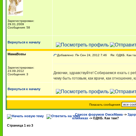
Зарегистрирован:
29.01.2009
Сообщения: 58
Вернуться к началу
МамаВовы
Добавлено: Пн Сен 24, 2012 7:46
Re: ОДКБ. Как т
Зарегистрирован:
23.09.2012
Девочки, здравствуйте! Собираемся ехать с ре
Сообщения: 3
чему быть готовым, как врачи, как отношение, 
Вернуться к началу
Показать сообщения:
Список форумов ОмскМама
->
Здор
клиниках
->
ОДКБ. Как там?
Страница
1
из
3