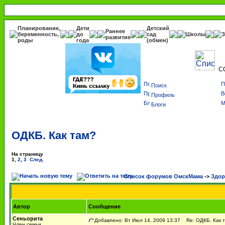
Планирование,
Дети
Детский
Раннее
беременность,
до
сад
Школы
З
развитие
роды
года
(обмен)
С
Поиск
Профиль
Блоги
ОДКБ. Как там?
На страницу
1
,
2
,
3
След.
Список форумов ОмскМама
->
Здор
Автор
Сообщение
Сеньорита
Добавлено: Вт Июл 14, 2009 13:37
Re: ОДКБ. Как 
Член семьи