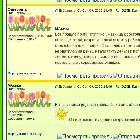
Сеньорита
Добавлено: Ср Сен 09, 2009 14:40
Re: ОДКБ. Как 
Член семьи
МАсика
Все прошло почти "отлично". Разница с состоя
Зарегистрирован: 11.10.2008
Сообщения: 18894
потолще стала, покрепче, глаза ясные у ребенк
кровообращения налицо. Стал адекватнее, любо
не хватило ума раньше заплатить деньги и поп
держать спину, говорить, мимику не пришлось б
нормальным здоровым мальчишкой.
Вернуться к началу
МАсика
Добавлено: Ср Сен 09, 2009 14:46
Re: ОДКБ. Как 
Член семьи
Нат, а у сынки родовая травма была ли как та
Зарегистрирован:
30.10.2008
Сообщения: 9641
Он все освоит и догонит сверстников во
Вернуться к началу