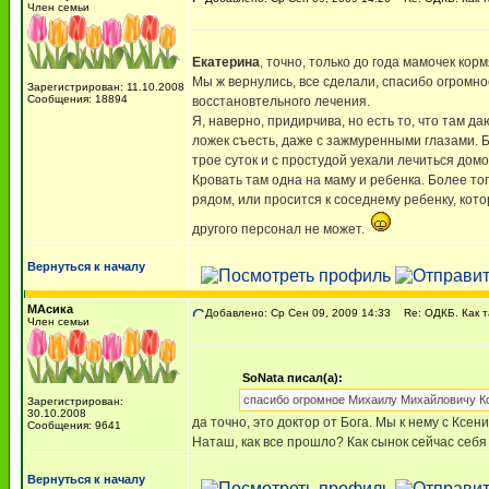
Член семьи
Екатерина
, точно, только до года мамочек корм
Мы ж вернулись, все сделали, спасибо огромн
Зарегистрирован: 11.10.2008
Сообщения: 18894
восстановтельного лечения.
Я, наверно, придирчива, но есть то, что там д
ложек съесть, даже с зажмуренными глазами. Б
трое суток и с простудой уехали лечиться домо
Кровать там одна на маму и ребенка. Более тог
рядом, или просится к соседнему ребенку, кото
другого персонал не может.
Вернуться к началу
МАсика
Добавлено: Ср Сен 09, 2009 14:33
Re: ОДКБ. Как 
Член семьи
SoNata писал(а):
спасибо огромное Михаилу Михайловичу К
Зарегистрирован:
30.10.2008
да точно, это доктор от Бога. Мы к нему с Ксе
Сообщения: 9641
Наташ, как все прошло? Как сынок сейчас себя
Вернуться к началу