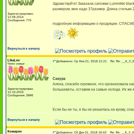
Здравствуйте! Заказала сапожки Lummikki blac
размером, мне надо 37размер. Длина стельки 2
Зарегистрирован:
12.09.2014
Сообщения: 770
подробную информацию о продукции. СПАСИБО,
Вернуться к началу
LikaLev
Добавлено: Ср Ноя 21, 2018 21:21
Re: Re: __К_У_0
Член семьи
Сакура
Алена, спасибо огромное, что организовала нам
Зарегистрирован:
большеваты, оставим на самые холода. Их же
12.10.2010
Сообщения: 3996
Если бы не ты, я бы не решилась на куому, спа
Вернуться к началу
Комарик
Добавлено: Сб Дек 01, 2018 18:43
Re: Re: __К_У_0