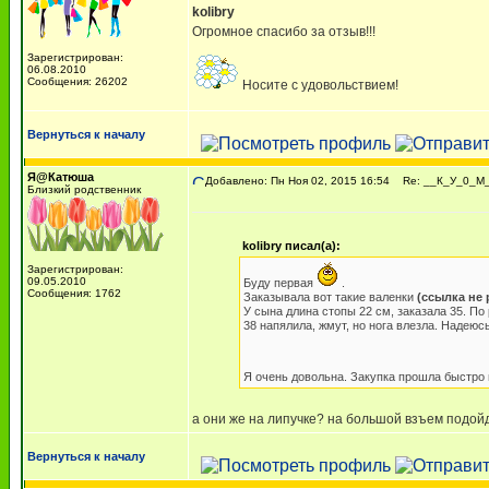
kolibry
Огромное спасибо за отзыв!!!
Зарегистрирован:
06.08.2010
Сообщения: 26202
Носите с удовольствием!
Вернуться к началу
Я@Катюша
Добавлено: Пн Ноя 02, 2015 16:54
Re: __К_У_0_М_A
Близкий родственник
kolibry писал(а):
Зарегистрирован:
09.05.2010
Буду первая
.
Сообщения: 1762
Заказывала вот такие валенки
(ссылка не 
У сына длина стопы 22 см, заказала 35. По 
38 напялила, жмут, но нога влезла. Надеюсь
Я очень довольна. Закупка прошла быстро 
а они же на липучке? на большой взъем подой
Вернуться к началу