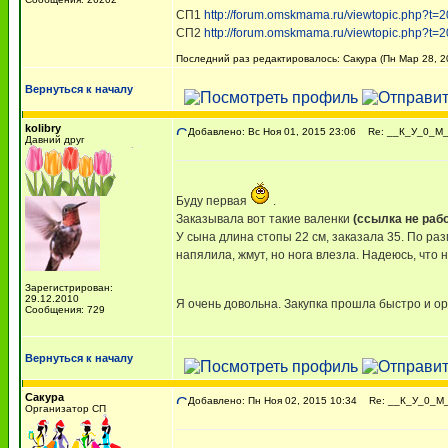
СП1
http://forum.omskmama.ru/viewtopic.php?t=
СП2
http://forum.omskmama.ru/viewtopic.php?t=
Последний раз редактировалось: Сакура (Пн Мар 28, 20
Вернуться к началу
kolibry
Добавлено: Вс Ноя 01, 2015 23:06
Re: __К_У_0_М_A
Давний друг
Буду первая
.
Заказывала вот такие валенки
(ссылка не раб
У сына длина стопы 22 см, заказала 35. По разм
напялила, жмут, но нога влезла. Надеюсь, что 
Зарегистрирован:
29.12.2010
Я очень довольна. Закупка прошла быстро и о
Сообщения: 729
Вернуться к началу
Сакура
Добавлено: Пн Ноя 02, 2015 10:34
Re: __К_У_0_М_A
Организатор СП