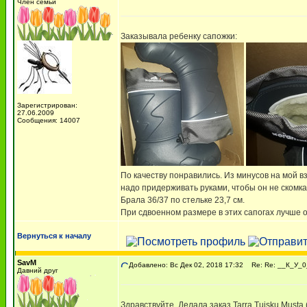
Член семьи
Заказывала ребенку сапожки:
Зарегистрирован:
27.06.2009
Сообщения: 14007
По качеству понравились. Из минусов на мой в
надо придерживать руками, чтобы он не скомка
Брала 36/37 по стельке 23,7 см.
При сдвоенном размере в этих сапогах лучше ори
Вернуться к началу
SavM
Добавлено: Вс Дек 02, 2018 17:32
Re: Re: __К_У_0
Давний друг
Здравствуйте. Делала заказ Tarra Tuisku Musta 