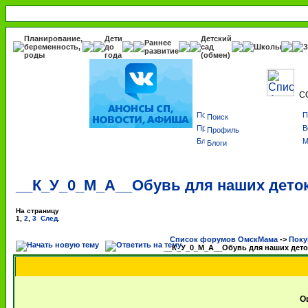
Планирование,
Дети
Детский
Раннее
беременность,
до
сад
Школы
З
развитие
роды
года
(обмен)
С
Поиск
Профиль
Блоги
__К_У_0_М_A__Обувь для наших деток
На страницу
1
,
2
,
3
След.
Список форумов ОмскМама
->
Поку
__К_У_0_М_A__Обувь для наших дето
О