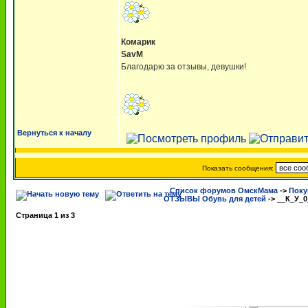
Комарик
SavM
Благодарю за отзывы, девушки!
Вернуться к началу
Показать сообщения:
Список форумов ОмскМама
->
Поку
ОТЗЫВЫ Обувь для детей
->
__К_У_0
Страница
1
из
3