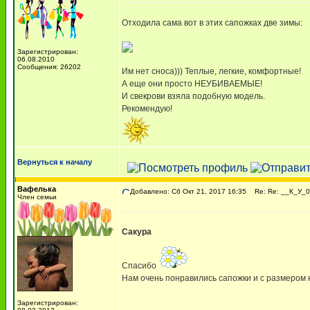
Отходила сама вот в этих сапожках две зимы:
Зарегистрирован:
06.08.2010
Сообщения: 26202
Им нет сноса))) Теплые, легкие, комфортные!
А еще они просто НЕУБИВАЕМЫЕ!
И свекрови взяла подобную модель.
Рекомендую!
Вернуться к началу
Вафелька
Добавлено: Сб Окт 21, 2017 16:35
Re: Re: __К_У_0
Член семьи
Сакура
Спасибо
Нам очень понравились сапожки и с размером н
Зарегистрирован: