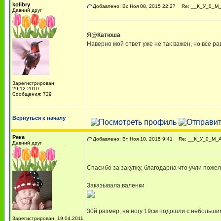
kolibry
Добавлено: Вс Ноя 08, 2015 22:27
Re: __К_У_0_М_A
Давний друг
Я@Катюша
Наверно мой ответ уже не так важен, но все рав
Зарегистрирован:
29.12.2010
Сообщения: 729
Вернуться к началу
Река
Добавлено: Вт Ноя 10, 2015 9:41
Re: __К_У_0_М_A_
Давний друг
Спасибо за закупку, благодарна что учли пожел
Заказывала валенки
30й размер, на ногу 19см подошли с небольши
Зарегистрирован: 19.04.2011