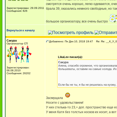
смотрятся очень хорошо, легко одеваются, оч
Зарегистрирован: 29.09.2011
брала 39, оказались немного свободные, но та
Сообщения: 826
большое организатору, все очень быстро
Вернуться к началу
Сакура
Добавлено: Пн Дек 10, 2018 19:47
Re: Re: __К_У_0
Организатор СП
LikaLev писал(а):
Сакура
Алена, спасибо огромное, что организовала
Зарегистрирован:
большеваты, оставим на самые холода. Их
06.08.2010
Сообщения: 26202
Если бы не ты, я бы не решилась на куому,
Засмущала
Носите с удовольствием!
У них стелька-то 23,+ доп. пространство еще ес
У меня Катя без толстых носков их носит, а в