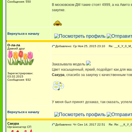
Сообщения: 550
В московском ДМ такие стоят 4999, а на Авито 
закупке.
Вернуться к началу
О-ла-ла
Добавлено: Ср Ноя 25, 2015 23:10
Re: __К_У_0_М_A
Давний друг
Заказывала модель
Цвет насыщенный, яркий, подойдет как для мал
Зарегистрирован:
Сакура
, спасибо за закупку с качественным то
03.02.2015
Сообщения: 932
У меня был принят дозаказ, так сказать, успе
Вернуться к началу
Сакура
Добавлено: Чт Сен 14, 2017 22:51
Re: Re: __К_У_0
Организатор СП