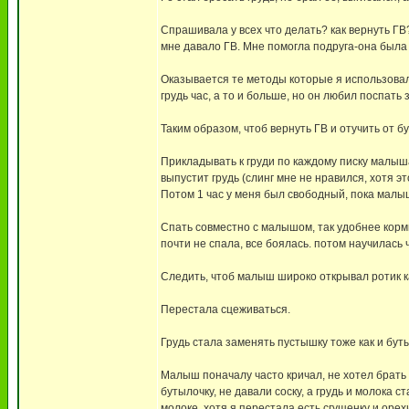
Спрашивала у всех что делать? как вернуть ГВ
мне давало ГВ. Мне помогла подруга-она была
Оказывается те методы которые я использовала
грудь час, а то и больше, но он любил поспать 
Таким образом, чтоб вернуть ГВ и отучить от 
Прикладывать к груди по каждому писку малыша
выпустит грудь (слинг мне не нравился, хотя эт
Потом 1 час у меня был свободный, пока малыш
Спать совместно с малышом, так удобнее корм
почти не спала, все боялась. потом научилась
Следить, чтоб малыш широко открывал ротик к
Перестала сцеживаться.
Грудь стала заменять пустышку тоже как и буты
Малыш поначалу часто кричал, не хотел брать 
бутылочку, не давали соску, а грудь и молока с
молоке, хотя я перестала есть сгущенку и орехи