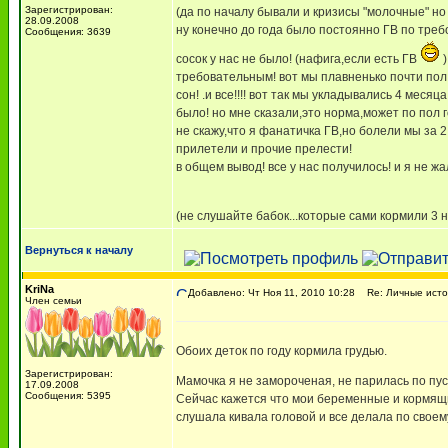
Зарегистрирован:
(да по началу бывали и кризисы "молочные" но
28.09.2008
ну конечно до года было постоянно ГВ по тре
Сообщения: 3639
сосок у нас не было! (нафига,если есть ГВ
)
требовательным! вот мы плавненько почти пол 
сон! .и все!!!! вот так мы укладывались 4 месяц
было! но мне сказали,это норма,может по пол г
не скажу,что я фанатичка ГВ,но болели мы за 
прилетели и прочие прелести!
в общем вывод! все у нас получилось! и я не ж
(не слушайте бабок...которые сами кормили 3 н
Вернуться к началу
KriNa
Добавлено: Чт Ноя 11, 2010 10:28
Re: Личные исто
Член семьи
Обоих деток по году кормила грудью.
Зарегистрирован:
Мамочка я не замороченая, не парилась по пус
17.09.2008
Сообщения: 5395
Сейчас кажется что мои беременные и кормящие
слушала кивала головой и все делала по своем