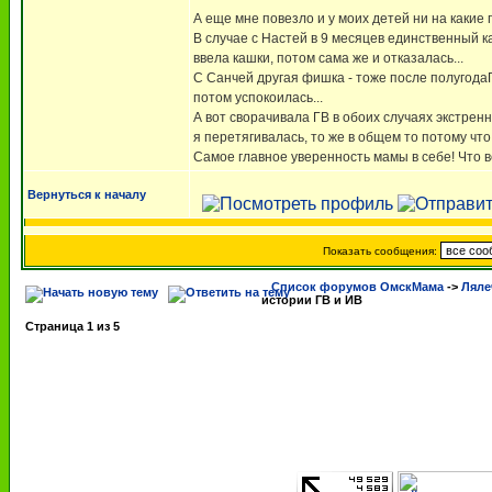
А еще мне повезло и у моих детей ни на какие 
В случае с Настей в 9 месяцев единственный ка
ввела кашки, потом сама же и отказалась...
С Санчей другая фишка - тоже после полугодаГ
потом успокоилась...
А вот сворачивала ГВ в обоих случаях экстренн
я перетягивалась, то же в общем то потому что
Самое главное уверенность мамы в себе! Что в
Вернуться к началу
Показать сообщения:
Список форумов ОмскМама
->
Ляле
истории ГВ и ИВ
Страница
1
из
5