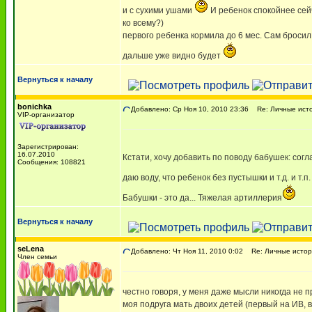
и с сухими ушами
И ребенок спокойнее сей
ко всему?)
первого ребенка кормила до 6 мес. Сам бросил
дальше уже видно будет
Вернуться к началу
bonichka
Добавлено: Ср Ноя 10, 2010 23:36
Re: Личные исто
VIP-организатор
Зарегистрирован:
16.07.2010
Кстати, хочу добавить по поводу бабушек: сог
Сообщения: 108821
даю воду, что ребенок без пустышки и т.д. и т
Бабушки - это да... Тяжелая артиллерия
Вернуться к началу
seLena
Добавлено: Чт Ноя 11, 2010 0:02
Re: Личные истор
Член семьи
честно говоря, у меня даже мысли никогда не п
моя подруга мать двоих детей (первый на ИВ, 