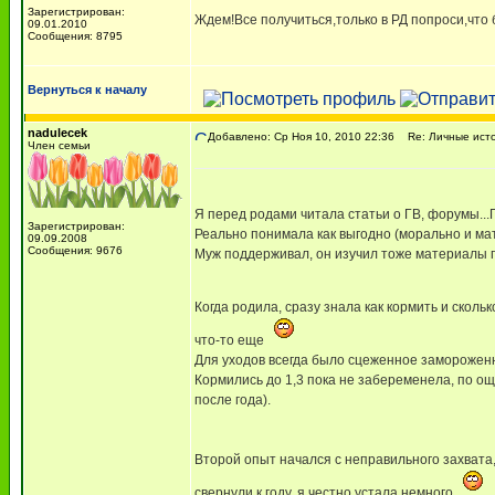
Зарегистрирован:
Ждем!Все получиться,только в РД попроси,что 
09.01.2010
Сообщения: 8795
Вернуться к началу
nadulecek
Добавлено: Ср Ноя 10, 2010 22:36
Re: Личные исто
Член семьи
Я перед родами читала статьи о ГВ, форумы..
Зарегистрирован:
Реально понимала как выгодно (морально и ма
09.09.2008
Сообщения: 9676
Муж поддерживал, он изучил тоже материалы п
Когда родила, сразу знала как кормить и сколь
что-то еще
Для уходов всегда было сцеженное заморожен
Кормились до 1,3 пока не забеременела, по ощ
после года).
Второй опыт начался с неправильного захвата, 
свернули к году, я честно устала немного