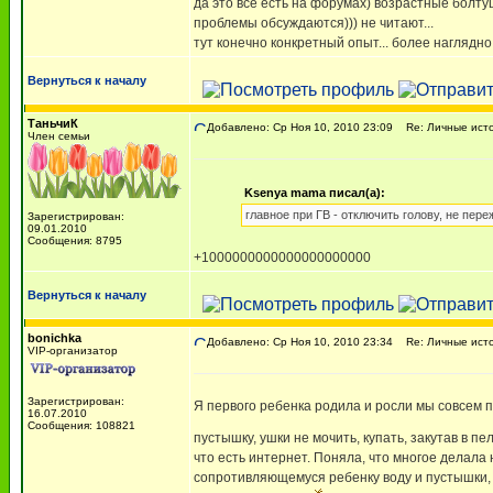
да это все есть на форумах) возрастные болтуш
проблемы обсуждаются))) не читают...
тут конечно конкретный опыт... более наглядно.
Вернуться к началу
ТаньчиК
Добавлено: Ср Ноя 10, 2010 23:09
Re: Личные исто
Член семьи
Ksenya mama писал(а):
главное при ГВ - отключить голову, не пер
Зарегистрирован:
09.01.2010
Сообщения: 8795
+1000000000000000000000
Вернуться к началу
bonichka
Добавлено: Ср Ноя 10, 2010 23:34
Re: Личные исто
VIP-организатор
Зарегистрирован:
Я первого ребенка родила и росли мы совсем п
16.07.2010
Сообщения: 108821
пустышку, ушки не мочить, купать, закутав в п
что есть интернет. Поняла, что многое делала 
сопротивляющемуся ребенку воду и пустышки, с