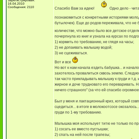
Зарегистрирован:
16.04.2010
Сообщения: 2110
Спасибо Вам за идею!
Одно дело - чит
познакомиться с конкретными историями мол
бутылочек). Еще до родов переживала, что не б
количестве, что можно было все детское отде
почерпнула из книг и узнала на курсах по подг
1) кормить по требованию, не глядя на часы;
2) не допаивать малышку водой;
3) не сцеживаться.
Вот и все
Но вот к нам начала ездить бабушка... и начало
захотелось провалиться сквозь землю. Следую
так часто прикладывать малышку к груди и т.д. 
жирное и доче трудновато его переваривать. 
ничего страшного" (за что ей спасибо огромное!
Был у меня и лактационный криз, который совп
сцедиться... в итоге в молокоотсосе окозалось
груди по 1-му требованию.
Малышка моя использует титю не только по п
1) сосать ее вместо пустышки;
2) спать на ней после трапезы;