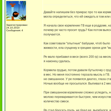
Давайте напишем без прикрас про то как корм
могла определиться, что ей ожидать в том или и
Зарегистрирован:
Я начала свое кормление ГВ еще в роддоме, нас
24.10.2010
почему ре часто просит грудь? Как потом выясн
Сообщения: 4
получается.
Как советовали "опытные" бабушки, чтоб было
жижкости, ела сгущенку и грецкие орехи для "ж
Ре мало прибавил в весе (всего 200 гр) за меся
я наконец сдалась.
Кормила грудью, потом давали бутылочку с гру
в мес. Но меня постоянно терзала мысль о ГВ. Я
не смешанное. У ре появился диатез, глаза ста
Ночью вообще не просыпался. Выпивал в 2 мес.
При смешанном кормлении сложно уследить, не 
молоко переваривается быстрее, чем искусств
количество смеси.
Ре стал бросать грудь, не брал ее, выгибался,