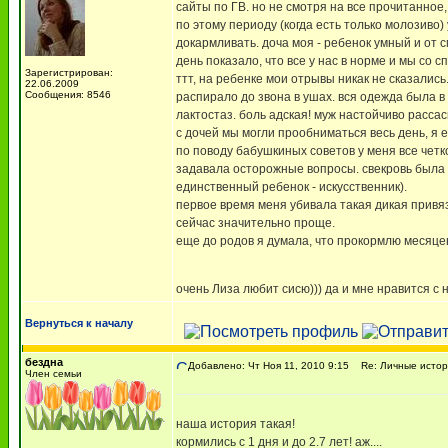
сайты по ГВ. но не смотря на все прочитанное,
по этому периоду (когда есть только молозиво
докармливать. доча моя - ребенок умный и от 
день показало, что все у нас в норме и мы со 
Зарегистрирован:
ттт, на ребенке мои отрывы никак не сказалис
22.06.2009
Сообщения: 8546
распирало до звона в ушах. вся одежда была в
лактостаз. боль адская! муж настойчиво расса
с дочей мы могли прообниматься весь день, я ее
по поводу бабушкиных советов у меня все четко
задавала осторожные вопросы. свекровь была на
единственный ребенок - искусственник).
первое время меня убивала такая дикая привя
сейчас значительно проще.
еще до родов я думала, что прокормлю месяцев 
очень Лиза любит сисю))) да и мне нравится с
Вернуться к началу
бездна
Добавлено: Чт Ноя 11, 2010 9:15
Re: Личные истор
Член семьи
наша история такая!
кормились с 1 дня и до 2.7 лет! аж....