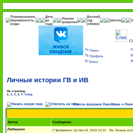
Планирование,
Дети
Детский
Раннее
беременность,
до
сад
Школы
З
развитие
роды
года
(обмен)
С
Поиск
Профиль
Блоги
Личные истории ГВ и ИВ
На страницу
1
,
2
,
3
,
4
,
5
След.
Список форумов ОмскМама
->
Ляле
Автор
Сообщение
Любашкин
Добавлено: Ср Ноя 10, 2010 13:10
Re: Личные исто