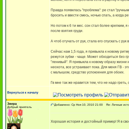
Правда появилась "проблема": ре стал "ручным
бросить и ввести смесь, ночью спать, а когда ре
Но потом к 6 ти мес. сон стал более крепким, я
после взятия груди.
А чтоб отучать от рук, стала его спускать с р
Сейчас нам 1,5 года, я привыкла к новому ритму
режутся зубки - чаще. Может обходиться без гру
"ленивый". Я привыкла к новому образу жизни и 
неохота, все устраивает пока. Для меня ГВ - 
с малышом, средство успокоения для обоих.
Гв мне так же нравится тем, что не надо греть, 
Вернуться к началу
Звера
Добавлено: Ср Ноя 10, 2010 21:00
Re: Личные исто
Добрый приятель
Хорошая история и достойный пример! Я в сво