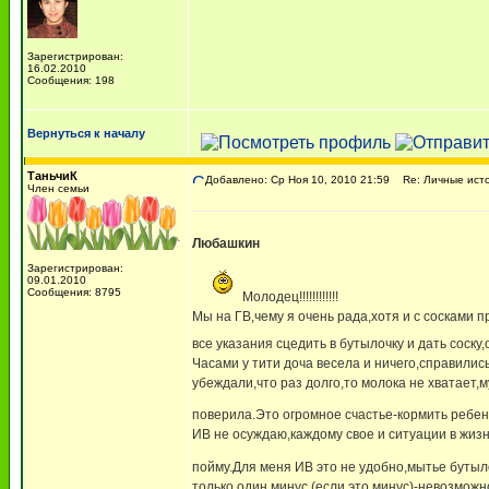
Зарегистрирован:
16.02.2010
Сообщения: 198
Вернуться к началу
ТаньчиК
Добавлено: Ср Ноя 10, 2010 21:59
Re: Личные исто
Член семьи
Любашкин
Зарегистрирован:
09.01.2010
Сообщения: 8795
Молодец!!!!!!!!!!!!
Мы на ГВ,чему я очень рада,хотя и с сосками
все указания сцедить в бутылочку и дать соск
Часами у тити доча весела и ничего,справилис
убеждали,что раз долго,то молока не хватает,
поверила.Это огромное счастье-кормить ребен
ИВ не осуждаю,каждому свое и ситуации в жизни
пойму.Для меня ИВ это не удобно,мытье бутыл
только один минус (если это минус)-невозможн