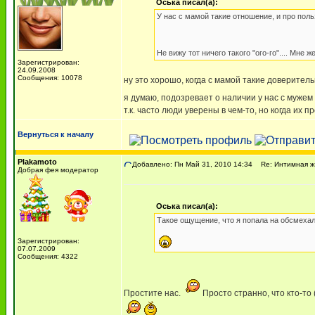
Оська писал(а):
У нас с мамой такие отношение, и про поль
Не вижу тот ничего такого "ого-го".... Мне же 
Зарегистрирован:
24.09.2008
Сообщения: 10078
ну это хорошо, когда с мамой такие доверител
я думаю, подозревает о наличии у нас с муж
т.к. часто люди уверены в чем-то, но когда их п
Вернуться к началу
Plakamoto
Добавлено: Пн Май 31, 2010 14:34
Re: Интимная жи
Добрая фея модератор
Оська писал(а):
Такое ощущение, что я попала на обсмехало
Зарегистрирован:
07.07.2009
Сообщения: 4322
Простите нас.
Просто странно, что кто-то