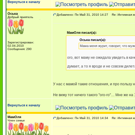
Вернуться к началу
Оська
Добавлено: Пн Май 31, 2010 14:27
Re: Интимная жи
Добрый приятель
МамОля писал(а):
Оська писал(а):
Зарегистрирован:
02.04.2010
Мама меня журит, говорит, что му
Сообщения: 290
ого, вот маму не ожидала увидеть в кач
думает, а то я вроде и не совсем диле
У нас с мамой такие отношения, и про пользу н
Не вижу тот ничего такого "ого-го".... Мне же на 1
Вернуться к началу
МамОля
Добавлено: Пн Май 31, 2010 14:34
Re: Интимная жи
Член семьи