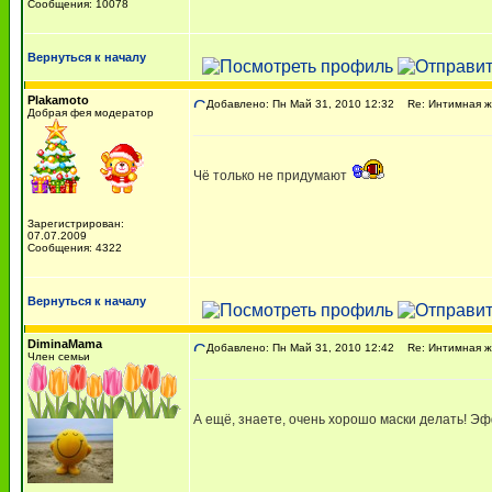
Сообщения: 10078
Вернуться к началу
Plakamoto
Добавлено: Пн Май 31, 2010 12:32
Re: Интимная жи
Добрая фея модератор
Чё только не придумают
Зарегистрирован:
07.07.2009
Сообщения: 4322
Вернуться к началу
DiminaMama
Добавлено: Пн Май 31, 2010 12:42
Re: Интимная жи
Член семьи
А ещё, знаете, очень хорошо маски делать! 