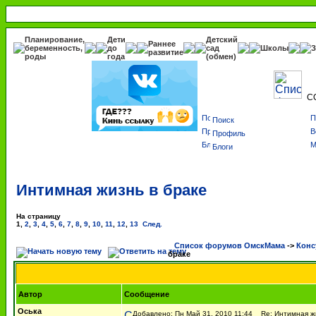
Планирование,
Дети
Детский
Раннее
беременность,
до
сад
Школы
З
развитие
роды
года
(обмен)
С
Поиск
Профиль
Блоги
Интимная жизнь в браке
На страницу
1
,
2
,
3
,
4
,
5
,
6
,
7
,
8
,
9
,
10
,
11
,
12
,
13
След.
Список форумов ОмскМама
->
Конс
браке
Автор
Сообщение
Оська
Добавлено: Пн Май 31, 2010 11:44
Re: Интимная жи