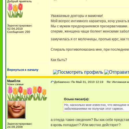
Добрый приятель
Уважаемые докторы и мамочки!
Мой вопрос интимного характера, хочу узнать
Зарегистрирован:
Мы с мужем предохраняемся презервативами. Н
02.04.2010
сперме, женщина чаще болеет женскими заболе
Сообщения: 290
замучилась я от молочницы, пропью курс, как т
Спираль противопоказана мне, при последнем
Как быть?
Вернуться к началу
МамОля
Добавлено: Пн Май 31, 2010 12:19
Re: Интимная жи
Член семьи
Оська писал(а):
Но, насколько мне известно, что женщине 
заболеваниями не получая этот гармон.
а откуда такие сведения? Вы как себе предста
Зарегистрирован:
в кровь попадает? Или местно действует?
24.09.2008