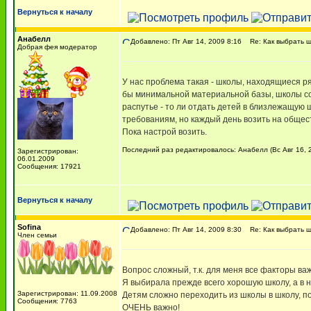
Вернуться к началу
Анабелл
Добавлено: Пт Авг 14, 2009 8:16
Re: Как выбрать ш
Добрая фея модератор
У нас проблема такая - школы, находящиеся ря
бы минимальной материальной базы, школы сов
распутье - то ли отдать детей в близлежащую
требованиям, но каждый день возить на общес
Пока настрой возить.
Последний раз редактировалось: Анабелл (Вс Авг 16, 2
Зарегистрирован:
06.01.2009
Сообщения: 17921
Вернуться к началу
Sofina
Добавлено: Пт Авг 14, 2009 8:30
Re: Как выбрать ш
Член семьи
Вопрос сложный, т.к. для меня все факторы ва
Я выбирала прежде всего хорошую школу, а в н
Зарегистрирован: 11.09.2008
Детям сложно переходить из школы в школу, по
Сообщения: 7763
ОЧЕНЬ важно!