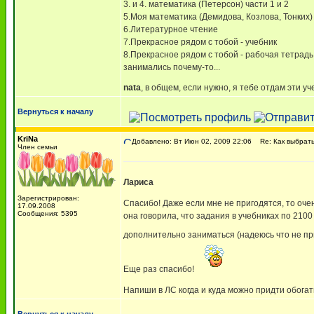
3. и 4. математика (Петерсон) части 1 и 2
5.Моя математика (Демидова, Козлова, Тонких) 
6.Литературное чтение
7.Прекрасное рядом с тобой - учебник
8.Прекрасное рядом с тобой - рабочая тетрадь
занимались почему-то...
nata
, в общем, если нужно, я тебе отдам эти уч
Вернуться к началу
KriNa
Добавлено: Вт Июн 02, 2009 22:06
Re: Как выбрать
Член семьи
Лариса
Зарегистрирован:
Спасибо! Даже если мне не пригодятся, то оч
17.09.2008
Сообщения: 5395
она говорила, что задания в учебниках по 210
дополнительно заниматься (надеюсь что не п
Еще раз спасибо!
Напиши в ЛС когда и куда можно придти обога