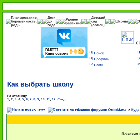
Планирование,
Дети
Детский
Раннее
беременность,
до
сад
Школы
З
развитие
роды
года
(обмен)
С
Поиск
Профиль
Блоги
Как выбрать школу
На страницу
1
,
2
,
3
,
4
,
5
,
6
,
7
,
8
,
9
,
10
,
11
,
12
След.
Список форумов ОмскМама
->
Куда
По каким