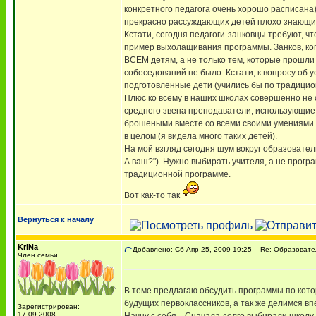
конкретного педагога очень хорошо расписана
прекрасно рассуждающих детей плохо знающи
Кстати, сегодня педагоги-занковцы требуют, чт
пример выхолащивания программы. Занков, когд
ВСЕМ детям, а не только тем, которые прошли 
собеседований не было. Кстати, к вопросу об
подготовленные дети (учились бы по традици
Плюс ко всему в наших школах совершенно не
среднего звена преподаватели, использующие 
брошеными вместе со всеми своими умениями и
в целом (я видела много таких детей).
На мой взгляд сегодня шум вокруг образовател
А ваш?"). Нужно выбирать учителя, а не прогр
традиционной программе.
Вот как-то так
Вернуться к началу
KriNa
Добавлено: Сб Апр 25, 2009 19:25
Re: Образовател
Член семьи
В теме предлагаю обсудить программы по кото
будущих первоклассников, а так же делимся в
Зарегистрирован:
17.09.2008