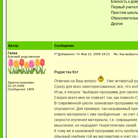
Близость к дом
Первый учител
Престиж школ
Образовательн
Другое
Автор
Сообщение
Галка
Добавлено: Чт Фев 12, 2009 19:21
Re: Как выбрать
Близкий родственник
Радистка Кэт
Отвечаю на Ваш вопрос
. Уже четвертый ра
Зарегистрирован:
02.10.2008
Сразу для всех заинтересованных, все, что из
Сообщения: 1809
Итак, я писала: "выбирая программу для своего
Скорее всего мне не повезет так, как повезло 
В современной школе занковская программа ч
опускаются. Для примера: так называемый при
нового материала с уже пройденным - за счет
скорости изучения материала, т.е. сокращение
мышления, но недодают теоретических заний. Ка
К тому же в занковской программе есть пробел
обычный учебник той же математики и учит по