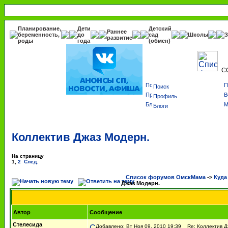
Планирование,
Дети
Детский
Раннее
беременность,
до
сад
Школы
З
развитие
роды
года
(обмен)
С
Поиск
Профиль
Блоги
Коллектив Джаз Модерн.
На страницу
1
,
2
След.
Список форумов ОмскМама
->
Куда
Джаз Модерн.
Автор
Сообщение
Стелесида
Добавлено: Вт Ноя 09, 2010 19:39
Re: Коллектив Д