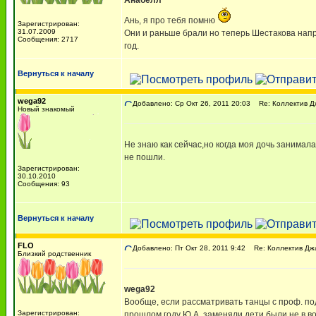
Анабелл
Ань, я про тебя помню
Зарегистрирован:
31.07.2009
Они и раньше брали но теперь Шестакова напроч
Сообщения: 2717
год.
Вернуться к началу
wega92
Добавлено: Ср Окт 26, 2011 20:03
Re: Коллектив Д
Новый знакомый
Не знаю как сейчас,но когда моя дочь занимал
не пошли.
Зарегистрирован:
30.10.2010
Сообщения: 93
Вернуться к началу
FLO
Добавлено: Пт Окт 28, 2011 9:42
Re: Коллектив Дж
Близкий родственник
wega92
Вообще, если рассматривать танцы с проф. под
Зарегистрирован:
прошлом году Ю.А. заменяли дети были не в во