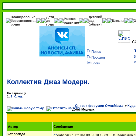
Планирование,
Дети
Детский
Раннее
беременность,
до
сад
Школы
З
развитие
роды
года
(обмен)
С
Поиск
Профиль
Блоги
Коллектив Джаз Модерн.
На страницу
1
,
2
След.
Список форумов ОмскМама
->
Куда
Джаз Модерн.
Автор
Сообщение
Стелесида
Добавлено: Вт Ноя 09, 2010 19:39
Re: Коллектив Д