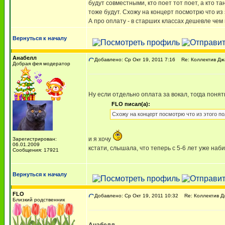
будут совместными, кто поет тот поет, а кто т
тоже будут. Схожу на концерт посмотрю что из
А про оплату - в старших классах дешевле чем 
Вернуться к началу
Анабелл
Добавлено: Ср Окт 19, 2011 7:16
Re: Коллектив Дж
Добрая фея модератор
Ну если отдельно оплата за вокал, тогда поня
FLO писал(а):
Схожу на концерт посмотрю что из этого п
и я хочу
Зарегистрирован:
06.01.2009
кстати, слышала, что теперь с 5-6 лет уже наб
Сообщения: 17921
Вернуться к началу
FLO
Добавлено: Ср Окт 19, 2011 10:32
Re: Коллектив Д
Близкий родственник