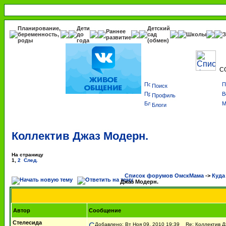
Планирование,
Дети
Детский
Раннее
беременность,
до
сад
Школы
З
развитие
роды
года
(обмен)
С
Поиск
Профиль
Блоги
Коллектив Джаз Модерн.
На страницу
1
,
2
След.
Список форумов ОмскМама
->
Куда
Джаз Модерн.
Автор
Сообщение
Стелесида
Добавлено: Вт Ноя 09, 2010 19:39
Re: Коллектив Д