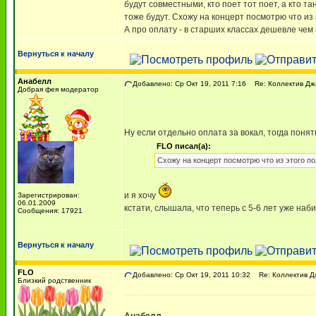
будут совместными, кто поет тот поет, а кто т
тоже будут. Схожу на концерт посмотрю что из
А про оплату - в старших классах дешевле чем 
Вернуться к началу
Анабелл
Добавлено: Ср Окт 19, 2011 7:16
Re: Коллектив Дж
Добрая фея модератор
Ну если отдельно оплата за вокал, тогда поня
FLO писал(а):
Схожу на концерт посмотрю что из этого п
и я хочу
Зарегистрирован:
06.01.2009
кстати, слышала, что теперь с 5-6 лет уже наб
Сообщения: 17921
Вернуться к началу
FLO
Добавлено: Ср Окт 19, 2011 10:32
Re: Коллектив Д
Близкий родственник