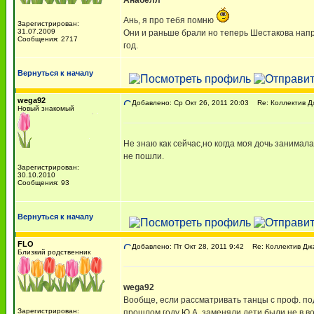
Анабелл
Ань, я про тебя помню
Зарегистрирован:
31.07.2009
Они и раньше брали но теперь Шестакова напроч
Сообщения: 2717
год.
Вернуться к началу
wega92
Добавлено: Ср Окт 26, 2011 20:03
Re: Коллектив Д
Новый знакомый
Не знаю как сейчас,но когда моя дочь занимал
не пошли.
Зарегистрирован:
30.10.2010
Сообщения: 93
Вернуться к началу
FLO
Добавлено: Пт Окт 28, 2011 9:42
Re: Коллектив Дж
Близкий родственник
wega92
Вообще, если рассматривать танцы с проф. под
Зарегистрирован:
прошлом году Ю.А. заменяли дети были не в во