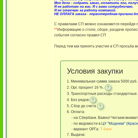
Мое дело - собрать заказ, оплатить его, полу
Я не работаю на вас. Я с вами сотрудничаю.
Я не отвечаю за работу компаний.
НЕ ОПЛАТА заказа - первоочередная причина дл
С правилами СП можно ознакомится перейдя п
**
Информацию о стопе, сборе, раздаче прописыв
события согласно правил СП
Перед тем как принять участие в СП просьба 
Условия закупки
1. Минимальная сумма заказа 5000 руб
2. Орг. процент 16 %.
?
3. Транспортные расходы стандартные
4. Без рядов
?
5. Сбор до счета
?
6. Оплата:
- на Сбербанк. Важно! Читаем внима
- по ведомости в
ЦУ "Модники" (Красн
- вариант ОРГа:
Т-банк
7. Выдача: