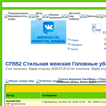
Планирование,
Дети
Детский
Раннее
беременность,
до
сад
Школы
З
развитие
роды
года
(обмен)
С
Поиск
Профиль
Блоги
СП552 Стильная женская Головные у
Счет оплатила. Ждем отгрузку 2026-07-20 (Счёт оплатила. Ждём отгр
Список форумов ОмскМама
->
Поку
Головные уборы. Кепки ЖДЁМ ОТГРУ
Автор
Сообщение
SvetikKSSS
Добавлено: Ср Июл 08, 2026 13:02
Re: СП552 Стиль
VIP-организатор