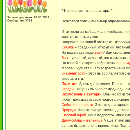
"Что означает ваша аватарка?
Зарегистрирован: 18.05.2009
Сообщения: 3788
Психологи пояснили выбор определенных 
Итак, если вы выбрали для изображения
животных есть и у вас.
Например, на вашей аватарке - изобра
Собака
– преданный, открытый, честный,
На вашей аватарке
змея
? Вам свойствен
Бык
– упорный, сильный, его высказыва
На вашей аватарке изображены
герои м
героев. Люди старшего возраста чаще и
Знаменитости
- Этот выбор является скр
спорта, и т. д."
Политики
. Здесь две позиции. Первая –
Злодеи
. Чаще их выбирают люди одиноки
Эксклюзивные аватарки
. Обычно их изг
любят доказывать свою правоту, в споре
Собственное фото
. Этот вид аватарок 
Природа
. Характеризует нестандартнос
Силовой герой
. Либо подросток, либо с
Дама-соблазнительница
. Чаще этими ав
однако бывают очень привязчивы. Под та