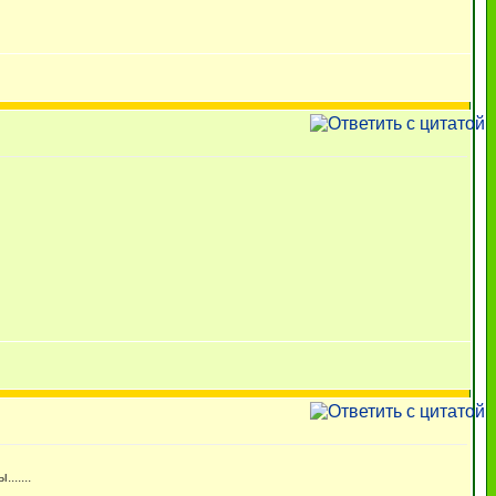
.....