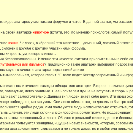
видов аватарок участниками форумов и чатов. В данной статье, мы рассмотр
 на своей аватарке
животное
(кстати, это, по мнению психологов, самый попу
жение
кошки
. Человек, выбравший это животное – домашний, ласковый в тоже
 склонен к дружбе с другими участниками форума.
ны хитрость, ум, изворотливость.
ния безаппеляционны. Именно эти качества считают приоритетными в себе л
ультфильмов или фильмов
? Традиционно такие аватарки выбирают подростки
спользуют в качестве аватарки персонажей аниме.
ытым посланием, которое гласит: "С вами ведет беседу современный и информ
 выражает политические взгляды обладателя аватарки. Второе – наличие чувс
е, замкнутые, легко ранимые. С ее носителем лучше не вступать в споры и ре
отавливают самостоятельно. Данный тип людей знает себе цену. Эти люди ох
 чаще побеждают, так как умны. Они легко обижаются, но довольно быстро за
используется крайне редко. Ими пользуются люди исключительно открытые, го
ть мышления, эти люди склонны к философии, романтизму. Не поддерживает в
ильно закомплексованный человек. Обычно в реальной жизни одинок и беспом
атарками пользуются женщины, ищущие новых знакомств, которые, совсем мо
кими аватарками могут скрываться и не только дамы, но и любители приколов