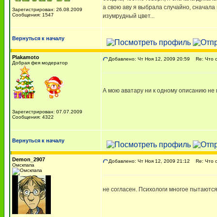
а свою аву я выбрала случайно, сначала 
Зарегистрирован: 26.08.2009
Сообщения: 1547
изумрудный цвет...
Вернуться к началу
Plakamoto
Добавлено: Чт Ноя 12, 2009 20:59
Re: Что о
Добрая фея модератор
А мою аватару ни к одному описанию не
Зарегистрирован: 07.07.2009
Сообщения: 4322
Вернуться к началу
Demon_2907
Добавлено: Чт Ноя 12, 2009 21:12
Re: Что о
Омскпапа
не согласен. Психологи многое пытаются