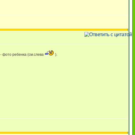
 - фото ребенка (см.слева
).