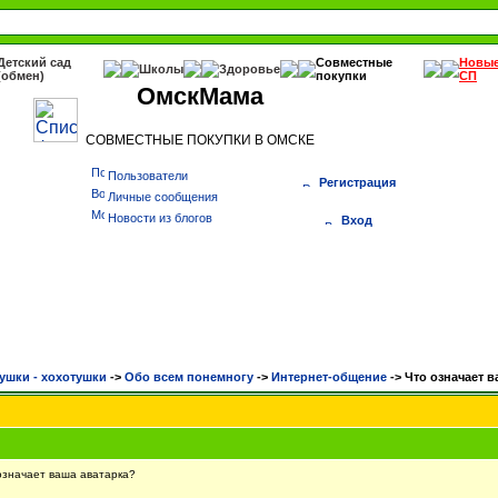
Детский сад
Совместные
Новы
Школы
Здоровье
(обмен)
покупки
СП
ОмскМама
СОВМЕСТНЫЕ ПОКУПКИ В ОМСКЕ
Пользователи
Регистрация
Личные сообщения
Новости из блогов
Вход
ушки - хохотушки
->
Обо всем понемногу
->
Интернет-общение
->
Что означает в
значает ваша аватарка?