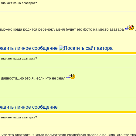
значает ваша аватарка?
зможно когда родится ребенок у меня будет его фото на место аватара
значает ваша аватарка?
давности...но это я...если кто не знал
значает ваша аватарка?
, что это аватарка, я когда посмотрела свадебную галерею поняла, что это тв