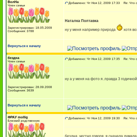
ВолНа
Добавлено: Чт Ноя 12, 2009 17:33
Re: Что о
Член семьи
Наталка Полтавка
Зарегистрирован: 18.05.2009
ну у меня например природа
хотя во
Сообщения: 3788
Вернуться к началу
бездна
Добавлено: Чт Ноя 12, 2009 17:35
Re: Что о
Член семьи
ну а у меня на фото я..правда 3 годичной 
Зарегистрирован: 28.09.2008
Сообщения: 3639
Вернуться к началу
ФРАУ mollig
Добавлено: Чт Ноя 12, 2009 19:30
Re: Что о
Близкий родственник
бездна, честно говоря, я сначала думала