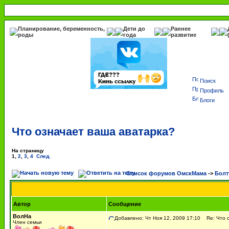
Планирование, беременность,
Дети до
Раннее
роды
года
развитие
Поиск
Профиль
Блоги
Что означает ваша аватарка?
На страницу
1
,
2
,
3
,
4
След.
Список форумов ОмскМама
->
Болт
Автор
Сообщение
ВолНа
Добавлено: Чт Ноя 12, 2009 17:10
Re: Что о
Член семьи