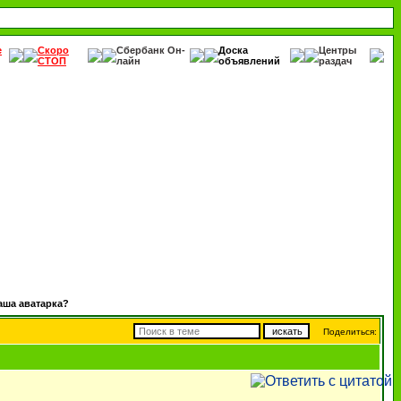
е
Скоро
Сбербанк Он-
Доска
Центры
СТОП
лайн
объявлений
раздач
аша аватарка?
Поделиться: