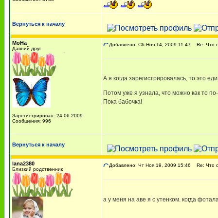
Вернуться к началу
МоНа
Добавлено: Сб Ноя 14, 2009 11:47
Re: Что о
Давний друг
А я когда зарегистрировалась, то это е
Потом уже я узнала, что можно как то по
Пока бабочка!
Зарегистрирован: 24.06.2009
Сообщения: 996
Вернуться к началу
lana2380
Добавлено: Чт Ноя 19, 2009 15:46
Re: Что о
Близкий родственник
а у меня на аве я с утенком. когда фота