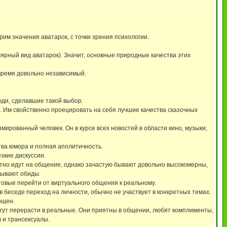
им значения аватарок, с точки зрения психологии.
лярный вид аватарок). Значит, основные природные качества этих
 время довольно независимый.
юди, сделавшие такой выбор.
. Им свойственно проецировать на себя лучшие качества сказочных
ированный человек. Он в курсе всех новостей в области кино, музыки,
тва юмора и полная аполитичность.
зкие дискуссии.
отно идут на общение, однако зачастую бывают довольно высокомерны,
бывают обиды.
товые перейти от виртуального общения к реальному.
 беседе переход на личности, обычно не участвует в конкретных темах.
ощен.
гут перерасти в реальные. Они приятны в общении, любят комплименты,
 и трансексуалы.