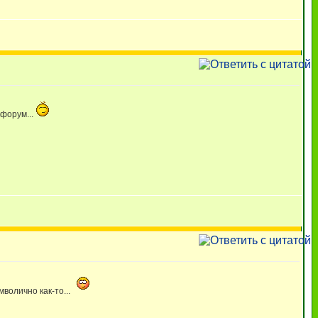
 форум...
мволично как-то...