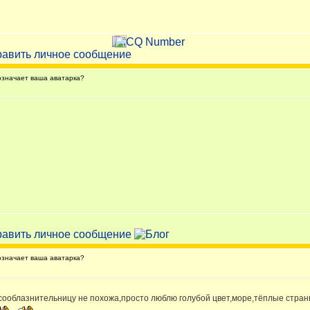
значает ваша аватарка?
значает ваша аватарка?
сооблазнительницу не похожа,просто люблю голубой цвет,море,тёплые страны..