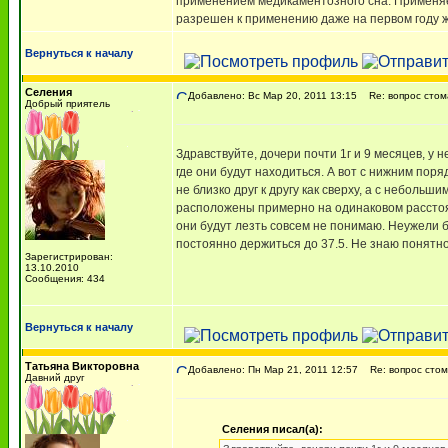
применением медикаментозного сна. Применяе
разрешен к применению даже на первом году 
Вернуться к началу
Селения
Добавлено: Вс Мар 20, 2011 13:15
Re: вопрос стом
Добрый приятель
Здравствуйте, дочери почти 1г и 9 месяцев, у н
где они будут находиться. А вот с нижним поря
не близко друг к другу как сверху, а с неболь
расположены примерно на одинаковом расстояни
они будут лезть совсем не понимаю. Неужели б
постоянно держиться до 37.5. Не знаю понятно
Зарегистрирован:
13.10.2010
Сообщения: 434
Вернуться к началу
Татьяна Викторовна
Добавлено: Пн Мар 21, 2011 12:57
Re: вопрос стом
Давний друг
Селения писал(а):