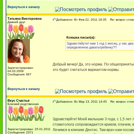
Вернуться к началу
Татьяна Викторовна
Добавлено: Вт Фев 22, 2011 18:35
Re: вопрос стом
Давний друг
Ксюшка писал(а):
Здравствйуте! нам 1 год 1 месяц..у нас два
определенное даватьтребенку??
Добрый вечер! Да, это норма. По общепринятым
Зарегистрирован:
это будет считаться вариантом нормы.
04.03.2009
Сообщения: 667
Вернуться к началу
Вкус Счастья
Добавлено: Вс Мар 13, 2011 14:45
Re: вопрос стом
Близкий родственник
Здравствуйте! Моей малышке 3 года, с 1,5 лет
стоматолога сопровождается криком, плачем, я 
Зарегистрирован: 25.01.2011
Лечимся в клинике Дентис. Там врач нам посов
Сообщения: 2371