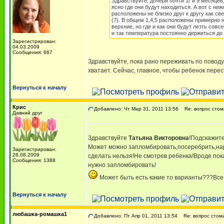
Здравствуйте, дочери почти 1г и 9 месяцев,
ясно где они будут находиться. А вот с ниж
расположены не близко друг к другу как с
(7). В общем 1,4,5 расположены примерно 
верхние, но где и как они будут лезть сов
и так температура постоянно держиться до 
Зарегистрирован:
04.03.2009
Сообщения: 667
Здравствуйте, пока рано переживать по поводу
хватает. Сейчас, главное, чтобы ребенок перест
Вернуться к началу
Крис
Добавлено: Чт Мар 31, 2011 13:56
Re: вопрос стом
Давний друг
Здравствуйте
Татьяна Викторовна
!Подскажите
Может можно запломбировать,посеребрить,наро
Зарегистрирован:
26.08.2009
сделать нельзя!Не смотрев ребенка!Вроде пока
Сообщения: 1388
нужно запломбировать!
Может быть есть какие то варианты???Все 
Вернуться к началу
любашка-ромашка1
Добавлено: Пт Апр 01, 2011 13:54
Re: вопрос стом