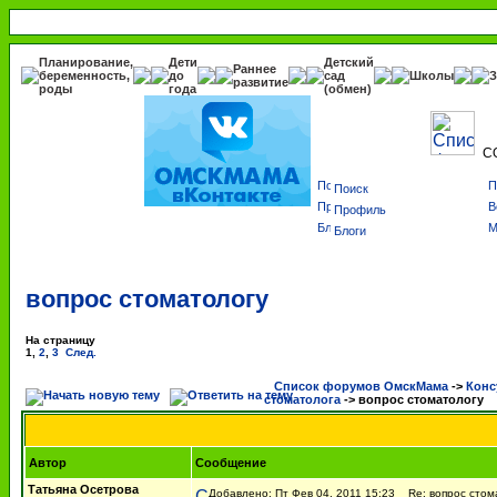
Планирование,
Дети
Детский
Раннее
беременность,
до
сад
Школы
З
развитие
роды
года
(обмен)
С
Поиск
Профиль
Блоги
вопрос стоматологу
На страницу
1
,
2
,
3
След.
Список форумов ОмскМама
->
Конс
стоматолога
->
вопрос стоматологу
Автор
Сообщение
Татьяна Осетрова
Добавлено: Пт Фев 04, 2011 15:23
Re: вопрос стом