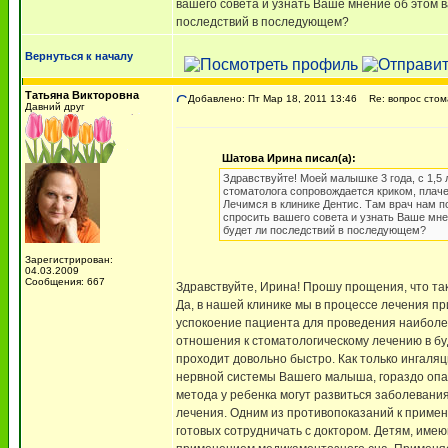
вашего совета и узнать Ваше мнение об этом 
последствий в последующем?
Вернуться к началу
Татьяна Викторовна
Добавлено: Пт Мар 18, 2011 13:46
Re: вопрос стом
Давний друг
Шатова Ирина писал(а):
Здравствуйте! Моей малышке 3 года, с 1,5 
стоматолога сопровождается криком, плачем
Лечимся в клинике Дентис. Там врач нам п
спросить вашего совета и узнать Ваше мн
будет ли последствий в последующем?
Зарегистрирован:
04.03.2009
Сообщения: 667
Здравствуйте, Ирина! Прошу прощения, что так
Да, в нашей клинике мы в процессе лечения пр
успокоение пациента для проведения наиболее
отношения к стоматологическому лечению в буд
проходит довольно быстро. Как только ингаля
нервной системы Вашего малыша, гораздо опас
метода у ребенка могут развиться заболевания
лечения. Одним из противопоказаний к примен
готовых сотрудничать с доктором. Детям, име