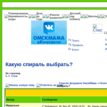
Планирование,
Дети
Детский
Раннее
беременность,
до
сад
Школы
З
развитие
роды
года
(обмен)
С
Поиск
Профиль
Блоги
Какую спираль выбрать?
На страницу
1
,
2
След.
Список форумов ОмскМама
->
Конс
выбрать?
Автор
Сообщение
Мамулька
Добавлено: Вс Дек 20, 2009 18:32
Re: Какую спира