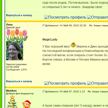
года после родов...Потом выпала...Было подозр
со спиралью 5 лет-и ничего...Каждому свое!
Вернуться к началу
Лена
Добавлено: Чт Май 06, 2010 22:33
Re: Какую спира
Давний друг
MagicLady
У Вас хороший вкус!
Мирена и Джес выходят
На последней конференции в Новосибирске про
слизистой матки, если спираль стоит более 3х
Короче говоря, в Москве и Питере Мирена выхо
крови.
Зарегистрирован:
24.09.2008
Сообщения: 1374
Вернуться к началу
MeriAnn
Добавлено: Пт Май 07, 2010 1:13
Re: Какую спирал
Добрая фея модератор
А были такие спирали (лет 5 назад), может и с