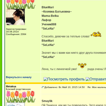
BlueMari
~Козявка Батьковна~
Mama-Belka
Лафор
Ученик888
*SeLeNa*
Зарегистрирован:
18.08.2014
Сообщения: 2084
Спасибо, девочки за теплые слова!
BlueMari
*SeLeNa*
Значит мы с вами как никто друг друга понимае
*SeLeNa*
Лена, ты с линеечкой уже!
рада очень! Л
Вернуться к началу
Metaksa
Добавлено: Вс Май 10, 2015 14:50
Re: Мое маленьк
Близкий родственник
Smaylik
Ой,Танюша, как же ты помучалась. Зато какое 