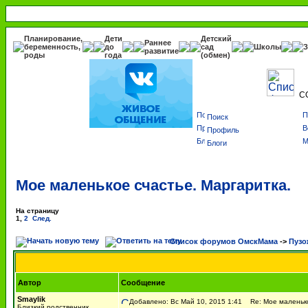
Планирование,
Дети
Детский
Раннее
беременность,
до
сад
Школы
З
развитие
роды
года
(обмен)
С
Поиск
Профиль
Блоги
Мое маленькое счастье. Маргаритка.
На страницу
1
,
2
След.
Список форумов ОмскМама
->
Пузо
Автор
Сообщение
Smaylik
Добавлено: Вс Май 10, 2015 1:41
Re: Мое маленько
Близкий родственник