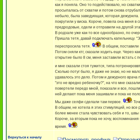
как я поняла. Оно то подействовало, но схватк
просыпалась от схватки и потом снова отрубал
небыло, была заведующая, которая дежурила. Ч
покрутили у виска. Короче, повела она меня в 
предродовые, одели и отправили на другой этаж
В родзале уже как-то все однообразно, по очер
Пришла тетя, давай подключать капельницу. "Эт
переспросила тетя.
В общем, поставили к
Потом сняли ктг, сказали ходить еще. Через как
открытие было 8 см, меня заставили встать с п
и мне сказали стоя тужится, типа потренироввт
Сколько потуг было, я даже не знаю, но не мало
удавалось это дело. Потом и дежурного врача п
"это не вредно ребеночку?", на что мне сказал
повертели передо мной, показали и все, пошли 
ней делают пока меня зашивали и пока не поло
Мы даже селфи сделали там первое.
Точ
В общем, не хотела я этих стимуляций, но все 
более менее стала чувствовать себя и то, швы
Короче, за вторым пока не хочу, воспоминания
время.
Вернуться к началу