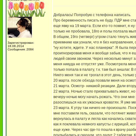
Добралась! Попробую с телефона написать.
Про беременность писать не буду. ПДР мне ста
еще явку на 19 марта. Если кто-то помнит, я н
только не пробовала, 18го и полы ползала мыла
В общем, 19го (четверг) утром стало тянуть жи
приемнике как узнали, что я без направления, 
Зарегистрирован:
18.08.2014
"ну хотите, ждите. У нас планерка". Я была п
Сообщения: 2084
проигнорировав меня и вообще забыв, что я 
людей своим звонком. Через несколько минут з
меня никуда не отпустят уже. Посмотрела меня,
только попала в палату, т.к. там был аншлаг. 
Никто меня так и не трогал в этот день, тольк
20 марта. после обхода позвали меня на осмот
21 марта. Осмотр- никакой реакции. Дали втору
22 марта. Ночью стало прихватывать живот, но
вечеру-ночью могу начать рожать. Что они мне 
разоспишься на их ужасных кроватях. Я уже меч
23 марта. К утру так ничего не произошло. По
мне поставили гель, сказали, что потянет живо
вернулась в палату и легла как начались схватк
как я поклевала немного капусты с курицей, к
еще хуже. Через час где-то пошла к врачу разб
поулыбались и сказали, что дадут 2 таблетки. 