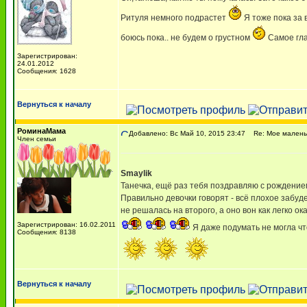
Ритуля немного подрастет
Я тоже пока за 
боюсь пока.. не будем о грустном
Самое гла
Зарегистрирован:
24.01.2012
Сообщения: 1628
Вернуться к началу
РоминаМама
Добавлено: Вс Май 10, 2015 23:47
Re: Мое маленьк
Член семьи
Smaylik
Танечка, ещё раз тебя поздравляю с рождени
Правильно девочки говорят - всё плохое забуде
не решалась на второго, а оно вон как легко ока
Зарегистрирован: 16.02.2011
Я даже подумать не могла что
Сообщения: 8138
Вернуться к началу