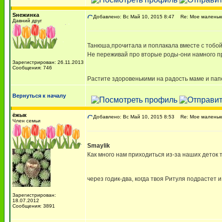
Sнежинка
Добавлено: Вс Май 10, 2015 8:47
Re: Мое маленько
Давний друг
Танюша,прочитала и поплакала вместе с тобой!
Не переживай про вторые роды-они намного при
Зарегистрирован: 26.11.2013
Сообщения: 746
Растите здоровенькими на радость маме и папе
Вернуться к началу
ёжык
Добавлено: Вс Май 10, 2015 8:53
Re: Мое маленько
Член семьи
Smaylik
Как много нам приходиться из-за наших деток 
через годик-два, когда твоя Ритуля подрастет
Зарегистрирован:
18.07.2012
Сообщения: 3891