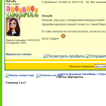
ЛеСьКа
Добавлено: Пн Май 11, 2015 0:43
Re: Мое маленько
Член семьи
Smaylik
Танечка, еще раз с рождением принцессочки!!!
Здоровья крепкого нашей тезке) а у твоей Мар
Я тоже сначала не хотела второго, но не из-за
было трудно
Зарегистрирован: 09.01.2011
Сообщения: 5522
Вернуться к началу
Показать сообщения:
Список форумов ОмскМама
->
Пузо
счастье. Маргаритка.
Страница
1
из
2