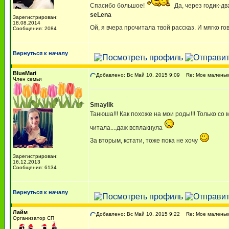
Спасибо большое!
Да, через годик-дв
seLena
Зарегистрирован:
18.08.2014
Ой, я вчера прочитала твой рассказ. И мягко г
Сообщения: 2084
Вернуться к началу
BlueMari
Добавлено: Вс Май 10, 2015 9:09
Re: Мое маленько
Член семьи
Smaylik
Танюша!!! Как похоже на мои роды!!! Только со 
читала....даж всплакнула
За вторым, кстати, тоже пока не хочу
Зарегистрирован:
16.12.2013
Сообщения: 6134
Вернуться к началу
Лайм
Добавлено: Вс Май 10, 2015 9:22
Re: Мое маленько
Организатор СП