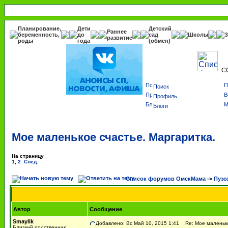
Планирование,
Дети
Детский
Раннее
беременность,
до
сад
Школы
З
развитие
роды
года
(обмен)
С
Поиск
Профиль
Блоги
Мое маленькое счастье. Маргаритка.
На страницу
1
,
2
След.
Список форумов ОмскМама
->
Пузо
Автор
Сообщение
Smaylik
Добавлено: Вс Май 10, 2015 1:41
Re: Мое маленько
Близкий родственник