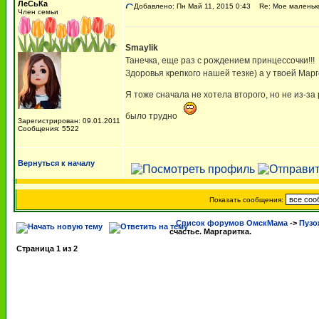
ЛеСьКа
Добавлено: Пн Май 11, 2015 0:43
Re: Мое маленько
Член семьи
Smaylik
Танечка, еще раз с рождением принцессочки!!!
Здоровья крепкого нашей тезке) а у твоей Мар
Я тоже сначала не хотела второго, но не из-за
было трудно
Зарегистрирован: 09.01.2011
Сообщения: 5522
Вернуться к началу
Показать сообщения:
Список форумов ОмскМама
->
Пузо
счастье. Маргаритка.
Страница
1
из
2