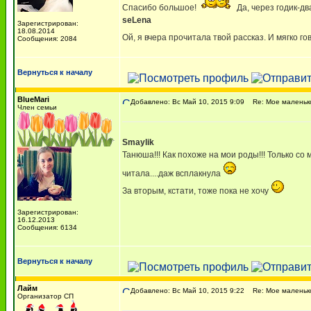
Спасибо большое!
Да, через годик-дв
seLena
Зарегистрирован:
18.08.2014
Ой, я вчера прочитала твой рассказ. И мягко г
Сообщения: 2084
Вернуться к началу
BlueMari
Добавлено: Вс Май 10, 2015 9:09
Re: Мое маленько
Член семьи
Smaylik
Танюша!!! Как похоже на мои роды!!! Только со 
читала....даж всплакнула
За вторым, кстати, тоже пока не хочу
Зарегистрирован:
16.12.2013
Сообщения: 6134
Вернуться к началу
Лайм
Добавлено: Вс Май 10, 2015 9:22
Re: Мое маленько
Организатор СП