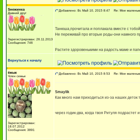
Sнежинка
Добавлено: Вс Май 10, 2015 8:47
Re: Мое маленько
Давний друг
Танюша,прочитала и поплакала вместе с тобой!
Не переживай про вторые роды-они намного при
Зарегистрирован: 26.11.2013
Сообщения: 746
Растите здоровенькими на радость маме и папе
Вернуться к началу
ёжык
Добавлено: Вс Май 10, 2015 8:53
Re: Мое маленько
Член семьи
Smaylik
Как много нам приходиться из-за наших деток 
через годик-два, когда твоя Ритуля подрастет
Зарегистрирован:
18.07.2012
Сообщения: 3891