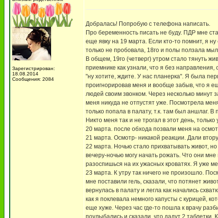
Добралась! Попробую с телефона написать.
Про беременность писать не буду. ПДР мне ста
еще явку на 19 марта. Если кто-то помнит, я н
только не пробовала, 18го и полы ползала мыла
В общем, 19го (четверг) утром стало тянуть жи
приемнике как узнали, что я без направления, 
Зарегистрирован:
18.08.2014
"ну хотите, ждите. У нас планерка". Я была п
Сообщения: 2084
проигнорировав меня и вообще забыв, что я 
людей своим звонком. Через несколько минут з
меня никуда не отпустят уже. Посмотрела меня,
только попала в палату, т.к. там был аншлаг. 
Никто меня так и не трогал в этот день, тольк
20 марта. после обхода позвали меня на осмот
21 марта. Осмотр- никакой реакции. Дали втору
22 марта. Ночью стало прихватывать живот, но
вечеру-ночью могу начать рожать. Что они мне 
разоспишься на их ужасных кроватях. Я уже меч
23 марта. К утру так ничего не произошло. По
мне поставили гель, сказали, что потянет живо
вернулась в палату и легла как начались схватк
как я поклевала немного капусты с курицей, к
еще хуже. Через час где-то пошла к врачу разб
поулыбались и сказали, что дадут 2 таблетки. 