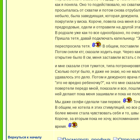
как я поняла. Оно то подействовало, но схватк
просыпалась от схватки и потом снова отрубал
небыло, была заведующая, которая дежурила. Ч
покрутили у виска. Короче, повела она меня в 
предродовые, одели и отправили на другой этаж
В родзале уже как-то все однообразно, по очер
Пришла тетя, давай подключать капельницу. "Эт
переспросила тетя.
В общем, поставили к
Потом сняли ктг, сказали ходить еще. Через как
открытие было 8 см, меня заставили встать с п
и мне сказали стоя тужится, типа потренироввт
Сколько потуг было, я даже не знаю, но не мало
удавалось это дело. Потом и дежурного врача п
"это не вредно ребеночку?", на что мне сказал
повертели передо мной, показали и все, пошли 
ней делают пока меня зашивали и пока не поло
Мы даже селфи сделали там первое.
Точ
В общем, не хотела я этих стимуляций, но все 
более менее стала чувствовать себя и то, швы
Короче, за вторым пока не хочу, воспоминания
время.
Вернуться к началу