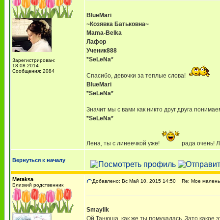
BlueMari
~Козявка Батьковна~
Mama-Belka
Лафор
Ученик888
*SeLeNa*
Зарегистрирован:
18.08.2014
Сообщения: 2084
Спасибо, девочки за теплые слова!
BlueMari
*SeLeNa*
Значит мы с вами как никто друг друга понимае
*SeLeNa*
Лена, ты с линеечкой уже!
рада очень! Л
Вернуться к началу
Metaksa
Добавлено: Вс Май 10, 2015 14:50
Re: Мое маленьк
Близкий родственник
Smaylik
Ой,Танюша, как же ты помучалась. Зато какое 