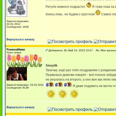
Ритуля немного подрастет
Я тоже пока за 
боюсь пока.. не будем о грустном
Самое гла
Зарегистрирован:
24.01.2012
Сообщения: 1628
Вернуться к началу
РоминаМама
Добавлено: Вс Май 10, 2015 23:47
Re: Мое маленьк
Член семьи
Smaylik
Танечка, ещё раз тебя поздравляю с рождени
Правильно девочки говорят - всё плохое забуде
не решалась на второго, а оно вон как легко ока
Зарегистрирован: 16.02.2011
Я даже подумать не могла что
Сообщения: 8138
Вернуться к началу