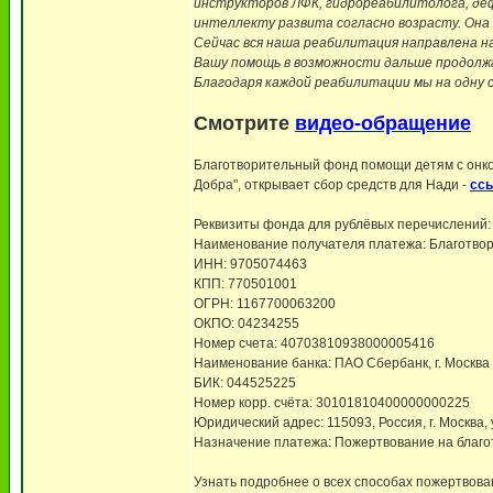
инструкторов ЛФК, гидрореабилитолога, деф
интеллекту развита согласно возрасту. Она
Сейчас вся наша реабилитация направлена на
Вашу помощь в возможности дальше продолжа
Благодаря каждой реабилитации мы на одну 
Смотрите
видео-обращение
Благотворительный фонд помощи детям с онко
Добра", открывает сбор средств для Нади -
ссы
Реквизиты фонда для рублёвых перечислений:
Наименование получателя платежа: Благотво
ИНН: 9705074463
КПП: 770501001
ОГРН: 1167700063200
ОКПО: 04234255
Номер счета: 40703810938000005416
Наименование банка: ПАО Сбербанк, г. Москва
БИК: 044525225
Номер корр. счёта: 30101810400000000225
Юридический адрес: 115093, Россия, г. Москва, у
Назначение платежа: Пожертвование на благо
Узнать подробнее о всех способах пожертвов