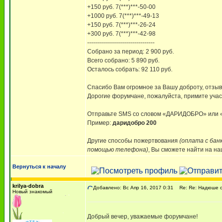
+150 руб. 7(***)***-50-00
+1000 руб. 7(***)***-49-13
+150 руб. 7(***)***-26-24
+300 руб. 7(***)***-42-98
----------------------------------
Собрано за период: 2 900 руб.
Всего собрано: 5 890 руб.
Осталось собрать: 92 110 руб.
Спасибо Вам огромное за Вашу доброту, отзывч
Дорогие форумчане, пожалуйста, примите учас
Отправьте SMS со словом «ДАРИДОБРО» ил
Пример:
даридобро 200
Другие способы пожертвования
(оплата с бан
помощью телефона)
, Вы сможете найти на н
Вернуться к началу
krilya-dobra
Добавлено: Вс Апр 16, 2017 0:31
Re: Re: Надюше о
Новый знакомый
Добрый вечер, уважаемые форумчане!