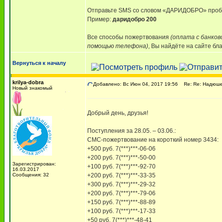
Отправьте SMS со словом «ДАРИДОБРО» пробе
Пример:
даридобро 200
Все способы пожертвования
(оплата с банков
помощью телефона)
, Вы найдёте на сайте бл
Вернуться к началу
krilya-dobra
Добавлено: Вс Июн 04, 2017 19:56
Re: Re: Надюше 
Новый знакомый
Добрый день, друзья!
Поступления за 28.05. – 03.06.:
СМС-пожертвование на короткий номер 3434:
+500 руб. 7(***)***-06-06
+200 руб. 7(***)***-50-00
Зарегистрирован:
+100 руб. 7(***)***-92-70
16.03.2017
Сообщения: 32
+200 руб. 7(***)***-33-35
+300 руб. 7(***)***-29-32
+200 руб. 7(***)***-79-06
+150 руб. 7(***)***-88-89
+100 руб. 7(***)***-17-33
+50 руб. 7(***)***-48-41