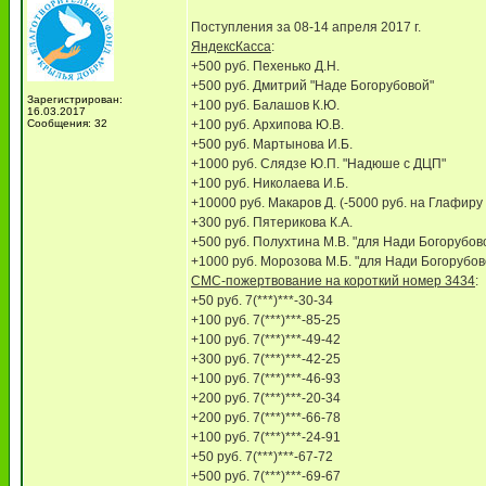
Поступления за 08-14 апреля 2017 г.
ЯндексКасса
:
+500 руб. Пехенько Д.Н.
+500 руб. Дмитрий "Наде Богорубовой"
Зарегистрирован:
+100 руб. Балашов К.Ю.
16.03.2017
Сообщения: 32
+100 руб. Архипова Ю.В.
+500 руб. Мартынова И.Б.
+1000 руб. Слядзе Ю.П. "Надюше с ДЦП"
+100 руб. Николаева И.Б.
+10000 руб. Макаров Д. (-5000 руб. на Глафиру
+300 руб. Пятерикова К.А.
+500 руб. Полухтина М.В. "для Нади Богорубов
+1000 руб. Морозова М.Б. "для Нади Богорубов
СМС-пожертвование на короткий номер 3434
:
+50 руб. 7(***)***-30-34
+100 руб. 7(***)***-85-25
+100 руб. 7(***)***-49-42
+300 руб. 7(***)***-42-25
+100 руб. 7(***)***-46-93
+200 руб. 7(***)***-20-34
+200 руб. 7(***)***-66-78
+100 руб. 7(***)***-24-91
+50 руб. 7(***)***-67-72
+500 руб. 7(***)***-69-67