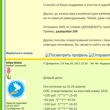
Спасибо за Вашу поддержку и участие в судьб
Друзья, до начала курса реабилитации ребёнк
не оставаться равнодушными. Любая, даже со
Отправьте SMS со словом «ДАРИДОБРО» пробе
Пример:
даридобро 200
Другие способы пожертвования
(оплата с бан
помощью телефона)
, Вы сможете найти на оф
Вернуться к началу
krilya-dobra
Добавлено: Сб Апр 29, 2017 22:33
Re: Re: Надюше 
Новый знакомый
Добрый день!
Поступления за 23-29 апреля
СМС-пожертвование на короткий номер 3434:
+100 руб. 7(***)***-15-00
+60 руб. 7(***)***-45-04
Зарегистрирован:
+100 руб. 7(***)***-16-03
16.03.2017
Сообщения: 32
+100 руб. 7(***)***-94-31