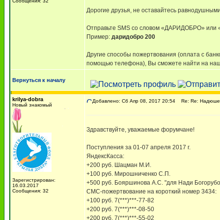
Сообщения: 32
Дорогие друзья, не оставайтесь равнодушными
Отправьте SMS со словом «ДАРИДОБРО» ил
Пример:
даридобро 200
Другие способы пожертвования (оплата с банк
помощью телефона), Вы сможете найти на наш
Вернуться к началу
krilya-dobra
Добавлено: Сб Апр 08, 2017 20:54
Re: Re: Надюше 
Новый знакомый
Здравствуйте, уважаемые форумчане!
Поступления за 01-07 апреля 2017 г.
ЯндексКасса:
+200 руб. Шацман М.И.
+100 руб. Мирошниченко С.П.
Зарегистрирован:
+500 руб. Бояршинова А.С. "для Нади Богоруб
16.03.2017
Сообщения: 32
СМС-пожертвование на короткий номер 3434:
+100 руб. 7(***)***-77-82
+200 руб. 7(***)***-08-50
+200 руб. 7(***)***-55-02