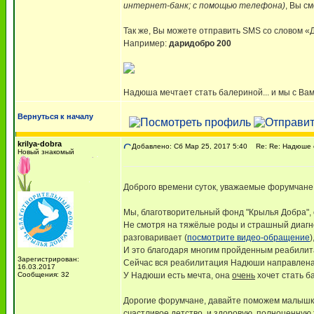
интернет-банк; с помощью телефона)
, Вы с
Так же, Вы можете отправить SMS со слов
Например:
даридобро 200
Надюша мечтает стать балериной... и мы с Вам
Вернуться к началу
krilya-dobra
Добавлено: Сб Мар 25, 2017 5:40
Re: Re: Надюше о
Новый знакомый
Доброго времени суток, уважаемые форумчане
Мы, благотворительный фонд "Крылья Добра", 
Не смотря на тяжёлые роды и страшный диагн
разговаривает (
посмотрите видео-обращение
)
И это благодаря многим пройденным реабилита
Зарегистрирован:
Сейчас вся реабилитация Надюши направлена 
16.03.2017
Сообщения: 32
У Надюши есть мечта, она
очень
хочет стать б
Дорогие форумчане, давайте поможем малышке
счастливое детство, и здоровую, полноценную 