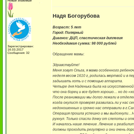
Новый знакомый
Надя Богорубова
Возраст: 5 лет
Город: Полярный
Диагноз: ДЦП, спастическая диплегия
Необходимая сумма: 98 000 рублей
Зарегистрирован:
16.03.2017
Сообщения: 32
Обращение мамы:
Здравствуйте!
Меня зовут Ольга, я мама особенного ребено
неделя весом 1610 г, родилась мертвой и в 
задышать хоть и с помощью аппарата.
Четыре дня Наденька была на искусственной 
что она борец и все будет хорошо… но до «х
После реанимации мы долго лежали в отделен
когда окулист проверял развилась ли у нас 
недоношенных и срочно нас отправили в г.Са
Операция прошла успешно и мы выдохнули…Но 
рухнул. Только спасли дочку от слепоты и о
И началось наше лечение. Лечение и реабили
должны проходить регулярно и они очень дор