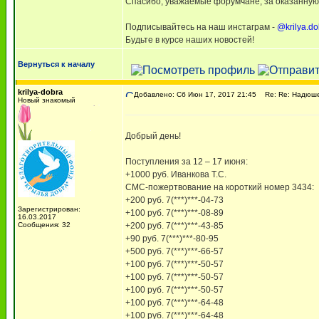
Спасибо, уважаемые форумчане, за оказанную 
Подписывайтесь на наш инстаграм -
@krilya.do
Будьте в курсе наших новостей!
Вернуться к началу
krilya-dobra
Добавлено: Сб Июн 17, 2017 21:45
Re: Re: Надюше 
Новый знакомый
Добрый день!
Поступления за 12 – 17 июня:
+1000 руб. Иванкова Т.С.
СМС-пожертвование на короткий номер 3434:
+200 руб. 7(***)***-04-73
Зарегистрирован:
+100 руб. 7(***)***-08-89
16.03.2017
Сообщения: 32
+200 руб. 7(***)***-43-85
+90 руб. 7(***)***-80-95
+500 руб. 7(***)***-66-57
+100 руб. 7(***)***-50-57
+100 руб. 7(***)***-50-57
+100 руб. 7(***)***-50-57
+100 руб. 7(***)***-64-48
+100 руб. 7(***)***-64-48