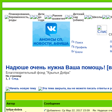
Планирование,
Дети
Детский
Раннее
беременность,
до
сад
Школы
З
развитие
роды
года
(обмен)
С
Поиск
Профиль
Блоги
Надюше очень нужна Ваша помощь! [
Благотворительный фонд "Крылья Добра"
На страницу
1
,
2
След.
Автор
Сообщение
krilya-dobra
Добавлено: Ср Мар 22, 2017 15:09
Re: Надюше очен