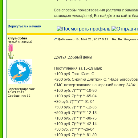
Все способы пожертвования
(оплата с банков
помощью телефона)
, Вы найдёте на сайте бл
Вернуться к началу
krilya-dobra
Добавлено: Вс Май 21, 2017 0:17
Re: Re: Надюше о
Новый знакомый
Друзья, добрый день!
Поступления за 15-19 мая:
+100 руб. Трат Юлия С.
+200 руб. Скрипка Дмитрий С. "Наде Богорубов
СМС-пожертвование на короткий номер 3434:
Зарегистрирован:
+100 руб. 7(***)***-10-90
16.03.2017
Сообщения: 32
+100 руб. 7(***)***-65-04
+30 руб. 7(***)***-91-04
+500 руб. 7(***)***-12-36
+500 руб. 7(***)***-12-13
+100 руб. 7(***)***-00-75
+100 руб. 7(***)***-42-14
+50 руб. 7(***)***-26-04
+100 руб. 7(***)***-81-80