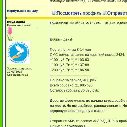
помощью телефона)
, Вы сможете найти на оф
Вернуться к началу
krilya-dobra
Добавлено: Вс Май 14, 2017 21:53
Re: Re: Надюше 
Новый знакомый
Добрый день!
Поступления за 8-14 мая
СМС-пожертвование на короткий номер 3434:
+100 руб. 7(***)***-03-83
+100 руб. 7(***)***-37-89
Зарегистрирован:
+200 руб. 7(***)***-86-58
16.03.2017
Сообщения: 32
------------------------------------
Собрано за период: 400 руб.
Всего собрано: 21 905 руб.
Осталось собрать: 76 095 руб.
Дорогие форумчане, до начала курса реабили
на месте. Не оставайтесь равнодушными! Не
здоровую и полноценную жизнь!
Отправьте SMS со словом «ДАРИДОБРО» пробе
Пример:
даридобро 100