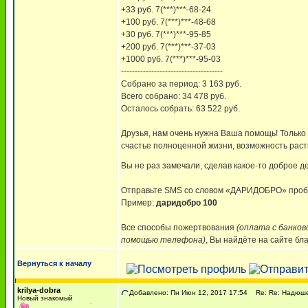
+33 руб. 7(***)***-68-24
+100 руб. 7(***)***-48-68
+30 руб. 7(***)***-95-85
+200 руб. 7(***)***-37-03
+1000 руб. 7(***)***-95-03
-------------------------------------
Собрано за период: 3 163 руб.
Всего собрано: 34 478 руб.
Осталось собрать: 63 522 руб.
Друзья, нам очень нужна Ваша помощь! Только
счастье полноценной жизни, возможность раст
Вы не раз замечали, сделав какое-то доброе 
Отправьте SMS со словом «ДАРИДОБРО» пробе
Пример:
даридобро 100
Все способы пожертвования
(оплата с банков
помощью телефона)
, Вы найдёте на сайте бл
Вернуться к началу
krilya-dobra
Добавлено: Пн Июн 12, 2017 17:54
Re: Re: Надюше 
Новый знакомый