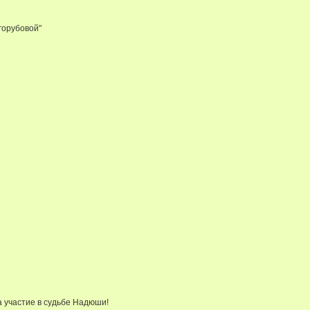
горубовой"
а участие в судьбе Надюши!