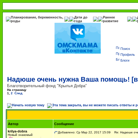
Планирование, беременность,
Дети до
Раннее
роды
года
развитие
Поиск
Профиль
Блоги
Надюше очень нужна Ваша помощь! [
Благотворительный фонд "Крылья Добра"
На страницу
1
,
2
След.
Автор
Сообщение
krilya-dobra
Добавлено: Ср Мар 22, 2017 15:09
Re: Надюше очен
Новый знакомый