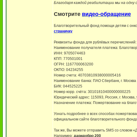
Благодаря каждой реабилитации мы на одну 
Смотрите
видео-обращение
Благотворительный фонд помощи детям с онко
страничку
Реквизиты фонда для рублёвых перечислений:
Наименование получателя платежа: Благотво
ИНН: 9705074463
КПП: 770501001
ОГРН: 1167700063200
ОКПО: 04234255
Номер счета: 40703810938000005416
Наименование банка: ПАО Сбербанк, г. Москва
БИК: 044525225
Номер корр. счёта: 30101810400000000225
Юридический адрес: 115093, Россия, г. Москва, у
Назначение платежа: Пожертвование на благо
Узнать подробнее о всех способах пожертвов
официальном сайте благотворительного фонда,
Так же, Вы можете отправить SMS со слов
Например:
даридобро 200