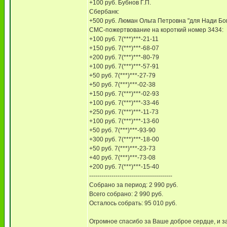
+100 руб. Бубнов Г.П.
Сбербанк:
+500 руб. Люман Ольга Петровна "для Нади Бо
СМС-пожертвование на короткий номер 3434:
+100 руб. 7(***)***-21-11
+150 руб. 7(***)***-68-07
+200 руб. 7(***)***-80-79
+100 руб. 7(***)***-57-91
+50 руб. 7(***)***-27-79
+50 руб. 7(***)***-02-38
+150 руб. 7(***)***-02-93
+100 руб. 7(***)***-33-46
+250 руб. 7(***)***-11-73
+100 руб. 7(***)***-13-60
+50 руб. 7(***)***-93-90
+300 руб. 7(***)***-18-00
+50 руб. 7(***)***-23-73
+40 руб. 7(***)***-73-08
+200 руб. 7(***)***-15-40
-----------------------------------------
Собрано за период: 2 990 руб.
Всего собрано: 2 990 руб.
Осталось собрать: 95 010 руб.
Огромное спасибо за Ваше доброе сердце, и з