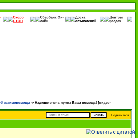
е
Скоро
Сбербанк Он-
Доска
Центры
СТОП
лайн
объявлений
раздач
уб взаимопомощи
->
Надюше очень нужна Ваша помощь! [видео-
Поделиться: