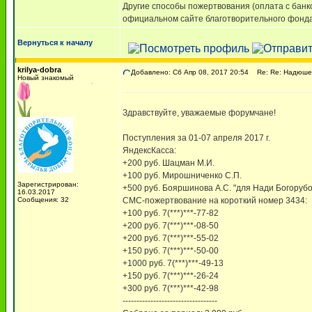
Другие способы пожертвования (оплата с банк
официальном сайте благотворительного фонда,
Вернуться к началу
krilya-dobra
Добавлено: Сб Апр 08, 2017 20:54
Re: Re: Надюше 
Новый знакомый
Здравствуйте, уважаемые форумчане!
Поступления за 01-07 апреля 2017 г.
ЯндексКасса:
+200 руб. Шацман М.И.
+100 руб. Мирошниченко С.П.
Зарегистрирован:
+500 руб. Бояршинова А.С. "для Нади Богоруб
16.03.2017
Сообщения: 32
СМС-пожертвование на короткий номер 3434:
+100 руб. 7(***)***-77-82
+200 руб. 7(***)***-08-50
+200 руб. 7(***)***-55-02
+150 руб. 7(***)***-50-00
+1000 руб. 7(***)***-49-13
+150 руб. 7(***)***-26-24
+300 руб. 7(***)***-42-98
----------------------------------