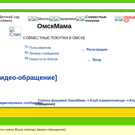
Детский сад
Совместные
Новы
Школы
Здоровье
(обмен)
покупки
СП
ОмскМама
СОВМЕСТНЫЕ ПОКУПКИ В ОМСКЕ
Пользователи
Регистрация
Личные сообщения
Новости из блогов
Вход
видео-обращение]
Список форумов ОмскМама
->
Клуб взаимопомощи
->
Кл
обращение]
ь нужна Ваша помощь! [видео-обращение]