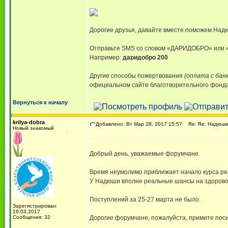
Дорогие друзья, давайте вместе поможем Надю
Отправьте SMS со словом «ДАРИДОБРО» ил
Например:
даридобро 200
Другие способы пожертвования
(оплата с бан
официальном сайте благотворительного фонда,
Вернуться к началу
krilya-dobra
Добавлено: Вт Мар 28, 2017 15:57
Re: Re: Надюше 
Новый знакомый
Добрый день, уважаемые форумчане.
Время неумолимо приближает начало курса ре
У Надюши вполне реальные шансы на здоровое
Поступлений за 25-27 марта не было.
Зарегистрирован:
16.03.2017
Сообщения: 32
Дорогие форумчане, пожалуйста, примите поси