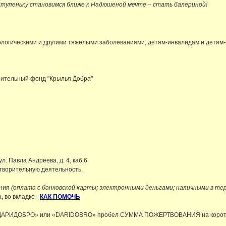
ступеньку становимся ближе к Надюшеной мечте – стать балериной!
логическими и другими тяжелыми заболеваниями, детям-инвалидам и детям-с
рительный фонд "Крылья Добра"
л. Павла Андреева, д. 4, каб.6
творительную деятельность.
ания
(оплата с банковской карты; электронными деньгами; наличными в те
 во вкладке -
КАК ПОМОЧЬ
ом «ДАРИДОБРО» или «DARIDOBRO» пробел СУММА ПОЖЕРТВОВАНИЯ на коро