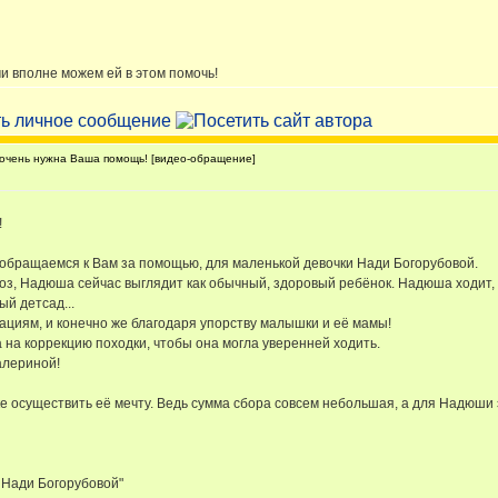
и вполне можем ей в этом помочь!
чень нужна Ваша помощь! [видео-обращение]
!
обращаемся к Вам за помощью, для маленькой девочки Нади Богорубовой.
з, Надюша сейчас выглядит как обычный, здоровый ребёнок. Надюша ходит, 
ый детсад...
циям, и конечно же благодаря упорству малышки и её мамы!
на коррекцию походки, чтобы она могла уверенней ходить.
алериной!
осуществить её мечту. Ведь сумма сбора совсем небольшая, а для Надюши э
 Нади Богорубовой"