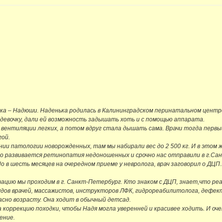
чка – Надюши. Наденька родилась в Калининградском перинатальном центре 
евочку, дали ей возможность задышать хоть и с помощью аппарата.
вентиляции легких, а потом вдруг стала дышать сама. Врачи тогда первый
гой.
ии патологии новорожденных, там мы набирали вес до 2 500 кг. И в этом ж
но развивается ретинопатия недоношенных и срочно нас отправили в г.Сан
в шесть месяцев на очередном приеме у невролога, врач заговорил о ДЦП…и
тацию мы проходим в г. Санкт-Петербург. Кто знаком с ДЦП, знает,что р
удов врачей, массажистов, инструкторов ЛФК, гидрореабилитолога, дефек
сно возрасту. Она ходит в обычный детсад.
 коррекцию походки, чтобы Надя могла уверенней и красивее ходить. И о
ение.