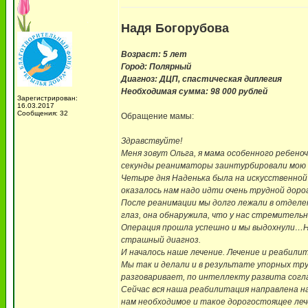
Надя Богорубова
Возраст: 5 лет
Город: Полярный
Диагноз: ДЦП, спастическая диплегия
Необходимая сумма: 98 000 рублей
Зарегистрирован:
16.03.2017
Сообщения: 32
Обращение мамы:
Здравствуйте!
Меня зовут Ольга, я мама особенного ребено
секунды реаниматоры заинтурбировали мою д
Четыре дня Наденька была на искусственной 
оказалось нам надо идти очень трудной доро
После реанимации мы долго лежали в отделен
глаз, она обнаружила, что у нас стремитель
Операция прошла успешно и мы выдохнули…Но 
страшный диагноз.
И началось наше лечение. Лечение и реабили
Мы так и делали и в результате упорных тр
разговаривает, по интеллекту развита согла
Сейчас вся наша реабилитация направлена на
нам необходимое и такое дорогостоящее леч