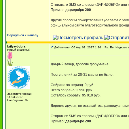
Отправьте SMS со словом «ДАРИДОБРО» ил
Пример:
даридобро 200
Другие способы пожертвования
(оплата с бан
официальном сайте благотворительного фонда,
Вернуться к началу
krilya-dobra
Добавлено: Сб Апр 01, 2017 1:26
Re: Re: Надюше о
Новый знакомый
Добрый вечер, дорогие форумчане.
Поступлений за 28-31 марта не было.
---------------------------------
Собрано за период: 0 руб.
Всего собрано: 2 990 руб.
Зарегистрирован:
Осталось собрать: 95 010 руб.
16.03.2017
Сообщения: 32
Дорогие друзья, не оставайтесь равнодушными
Отправьте SMS со словом «ДАРИДОБРО» ил
Пример:
даридобро 200