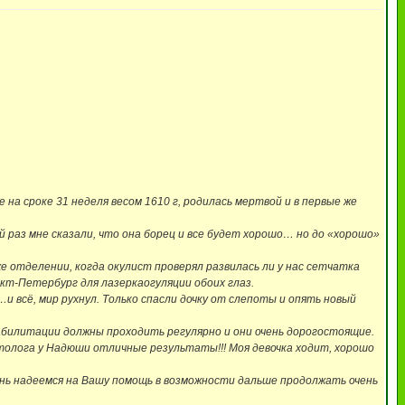
на сроке 31 неделя весом 1610 г, родилась мертвой и в первые же
 раз мне сказали, что она борец и все будет хорошо… но до «хорошо»
е отделении, когда окулист проверял развилась ли у нас сетчатка
кт-Петербург для лазеркаогуляции обоих глаз.
 всё, мир рухнул. Только спасли дочку от слепоты и опять новый
еабилитации должны проходить регулярно и они очень дорогостоящие.
толога у Надюши отличные результаты!!! Моя девочка ходит, хорошо
чень надеемся на Вашу помощь в возможности дальше продолжать очень