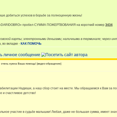
ше добиться успехов в борьбе за полноценную жизнь!
и «DARIDOBRO» пробел СУММА ПОЖЕРТВОВАНИЯ на короткий номер
3434
ковской карты; электронными деньгами; наличными в терминале; через и
 во вкладке -
КАК ПОМОЧЬ
очень нужна Ваша помощь! [видео-обращение]
абилитации Надюши, а наш сбор стоит на месте. Мы обращаемся к Вам за п
 и счастливое детство!
льное участие в судьбе малышки! Любая, даже не большая сумма, имеет зна