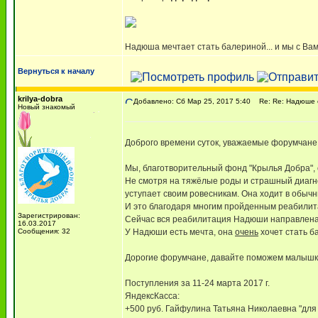
Надюша мечтает стать балериной... и мы с Вам
Вернуться к началу
krilya-dobra
Добавлено: Сб Мар 25, 2017 5:40
Re: Re: Надюше о
Новый знакомый
Доброго времени суток, уважаемые форумчане
Мы, благотворительный фонд "Крылья Добра", 
Не смотря на тяжёлые роды и страшный диагно
уступает своим ровесникам. Она ходит в обычн
И это благодаря многим пройденным реабилита
Зарегистрирован:
Сейчас вся реабилитация Надюши направлена 
16.03.2017
Сообщения: 32
У Надюши есть мечта, она
очень
хочет стать б
Дорогие форумчане, давайте поможем малышке 
Поступления за 11-24 марта 2017 г.
ЯндексКасса:
+500 руб. Гайфулина Татьяна Николаевна "для