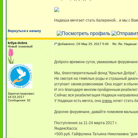
Надюша мечтает стать балериной... и мы с Вам
Вернуться к началу
krilya-dobra
Добавлено: Сб Мар 25, 2017 5:40
Re: Re: Надюше о
Новый знакомый
Доброго времени суток, уважаемые форумчане
Мы, благотворительный фонд "Крылья Добра", 
Не смотря на тяжёлые роды и страшный диагно
уступает своим ровесникам. Она ходит в обычн
И это благодаря многим пройденным реабилита
Зарегистрирован:
Сейчас вся реабилитация Надюши направлена 
16.03.2017
Сообщения: 32
У Надюши есть мечта, она
очень
хочет стать б
Дорогие форумчане, давайте поможем малышке 
Поступления за 11-24 марта 2017 г.
ЯндексКасса:
+500 руб. Гайфулина Татьяна Николаевна "для