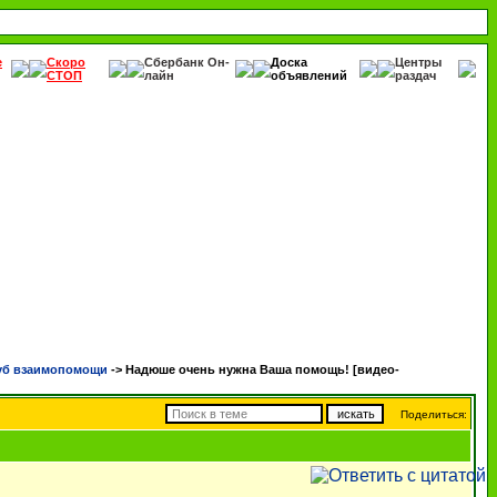
е
Скоро
Сбербанк Он-
Доска
Центры
СТОП
лайн
объявлений
раздач
уб взаимопомощи
->
Надюше очень нужна Ваша помощь! [видео-
Поделиться: