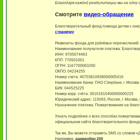
Благодаря каждой реабилитации мы на одну 
Смотрите
видео-обращение
Благотворительный фонд помощи детям с онко
страничку
Реквизиты фонда для рублёвых перечислений:
Наименование получателя платежа: Благотво
ИНН: 9705074463
КПП: 770501001
ОГРН: 1167700063200
ОКПО: 04234255
Номер счета: 40703810938000005416
Наименование банка: ПАО Сбербанк, г. Москва
БИК: 044525225
Номер корр. счёта: 30101810400000000225
Юридический адрес: 115093, Россия, г. Москва, у
Назначение платежа: Пожертвование на благо
Узнать подробнее о всех способах пожертвов
официальном сайте благотворительного фонда,
Так же, Вы можете отправить SMS со слов
Например:
даридобро 200