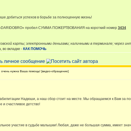
ше добиться успехов в борьбе за полноценную жизнь!
и «DARIDOBRO» пробел СУММА ПОЖЕРТВОВАНИЯ на короткий номер
3434
ковской карты; электронными деньгами; наличными в терминале; через и
 во вкладке -
КАК ПОМОЧЬ
очень нужна Ваша помощь! [видео-обращение]
абилитации Надюши, а наш сбор стоит на месте. Мы обращаемся к Вам за п
 и счастливое детство!
льное участие в судьбе малышки! Любая, даже не большая сумма, имеет зна