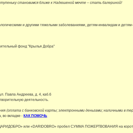
ступеньку становимся ближе к Надюшеной мечте – стать балериной!
логическими и другими тяжелыми заболеваниями, детям-инвалидам и детям-с
рительный фонд "Крылья Добра"
л. Павла Андреева, д. 4, каб.6
творительную деятельность.
ания
(оплата с банковской карты; электронными деньгами; наличными в те
 во вкладке -
КАК ПОМОЧЬ
ом «ДАРИДОБРО» или «DARIDOBRO» пробел СУММА ПОЖЕРТВОВАНИЯ на коро