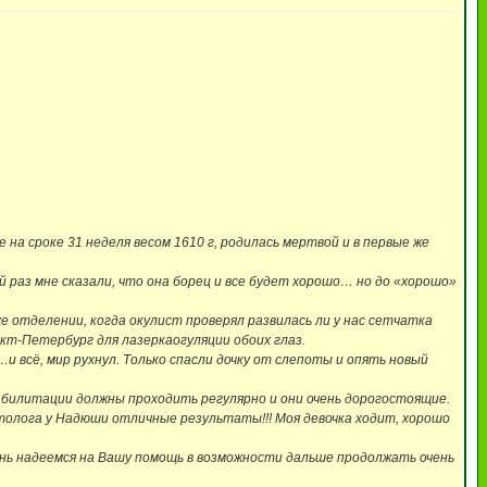
на сроке 31 неделя весом 1610 г, родилась мертвой и в первые же
 раз мне сказали, что она борец и все будет хорошо… но до «хорошо»
е отделении, когда окулист проверял развилась ли у нас сетчатка
кт-Петербург для лазеркаогуляции обоих глаз.
 всё, мир рухнул. Только спасли дочку от слепоты и опять новый
еабилитации должны проходить регулярно и они очень дорогостоящие.
толога у Надюши отличные результаты!!! Моя девочка ходит, хорошо
чень надеемся на Вашу помощь в возможности дальше продолжать очень