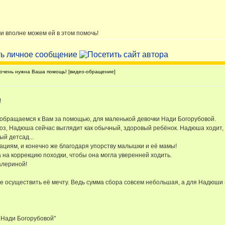
и вполне можем ей в этом помочь!
чень нужна Ваша помощь! [видео-обращение]
!
обращаемся к Вам за помощью, для маленькой девочки Нади Богорубовой.
з, Надюша сейчас выглядит как обычный, здоровый ребёнок. Надюша ходит, 
ый детсад...
циям, и конечно же благодаря упорству малышки и её мамы!
на коррекцию походки, чтобы она могла уверенней ходить.
алериной!
осуществить её мечту. Ведь сумма сбора совсем небольшая, а для Надюши э
 Нади Богорубовой"