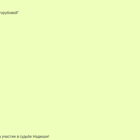
горубовой"
а участие в судьбе Надюши!