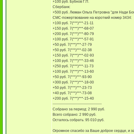
+100 руб. Бубнов Г.П.
Сбербанк:
+500 руб. Люман Ольга Петровна "для Нади Бо
СМС-пожертвование на короткий номер 3434:
+100 руб. 7(***)***-21-11
+150 руб. 7(***)***-68-07
+200 руб. 7(***)***-80-79
+100 руб. 7(***)***-57-91
+50 руб. 7(***)***-27-79
+50 руб. 7(***)***-02-38
+150 руб. 7(***)***-02-93
+100 руб. 7(***)***-33-46
+250 руб. 7(***)***-11-73
+100 руб. 7(***)***-13-60
+50 руб. 7(***)***-93-90
+300 руб. 7(***)***-18-00
+50 руб. 7(***)***-23-73
+40 руб. 7(***)***-73-08
+200 руб. 7(***)***-15-40
-----------------------------------------
Собрано за период: 2 990 руб.
Всего собрано: 2 990 руб.
Осталось собрать: 95 010 руб.
Огромное спасибо за Ваше доброе сердце, и з