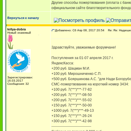
Другие способы пожертвования (оплата с банк
официальном сайте благотворительного фонда,
Вернуться к началу
krilya-dobra
Добавлено: Сб Апр 08, 2017 20:54
Re: Re: Надюше 
Новый знакомый
Здравствуйте, уважаемые форумчане!
Поступления за 01-07 апреля 2017 г.
ЯндексКасса:
+200 руб. Шацман М.И.
+100 руб. Мирошниченко С.П.
Зарегистрирован:
+500 руб. Бояршинова А.С. "для Нади Богоруб
16.03.2017
Сообщения: 32
СМС-пожертвование на короткий номер 3434:
+100 руб. 7(***)***-77-82
+200 руб. 7(***)***-08-50
+200 руб. 7(***)***-55-02
+150 руб. 7(***)***-50-00
+1000 руб. 7(***)***-49-13
+150 руб. 7(***)***-26-24
+300 руб. 7(***)***-42-98
----------------------------------