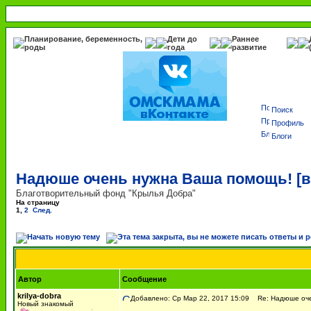
Планирование, беременность,
Дети до
Раннее
роды
года
развитие
Поиск
Профиль
Блоги
Надюше очень нужна Ваша помощь! [
Благотворительный фонд "Крылья Добра"
На страницу
1
,
2
След.
Автор
Сообщение
krilya-dobra
Добавлено: Ср Мар 22, 2017 15:09
Re: Надюше очен
Новый знакомый