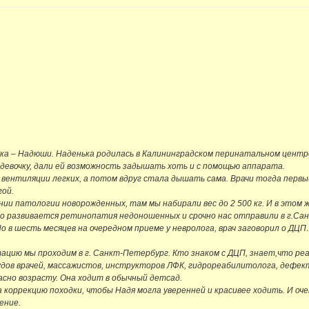
чка – Надюши. Наденька родилась в Калининградском перинатальном центре 
евочку, дали ей возможность задышать хоть и с помощью аппарата.
вентиляции легких, а потом вдруг стала дышать сама. Врачи тогда первый
гой.
ии патологии новорожденных, там мы набирали вес до 2 500 кг. И в этом ж
но развивается ретинопатия недоношенных и срочно нас отправили в г.Сан
в шесть месяцев на очередном приеме у невролога, врач заговорил о ДЦП…и
тацию мы проходим в г. Санкт-Петербург. Кто знаком с ДЦП, знает,что р
удов врачей, массажистов, инструкторов ЛФК, гидрореабилитолога, дефек
сно возрасту. Она ходит в обычный детсад.
 коррекцию походки, чтобы Надя могла уверенней и красивее ходить. И о
ение.