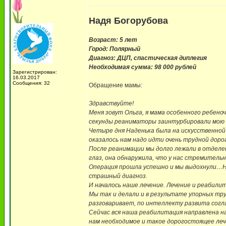
Надя Богорубова
Возраст: 5 лет
Город: Полярный
Диагноз: ДЦП, спастическая диплегия
Необходимая сумма: 98 000 рублей
Зарегистрирован:
16.03.2017
Сообщения: 32
Обращение мамы:
Здравствуйте!
Меня зовут Ольга, я мама особенного ребено
секунды реаниматоры заинтурбировали мою д
Четыре дня Наденька была на искусственной 
оказалось нам надо идти очень трудной доро
После реанимации мы долго лежали в отделен
глаз, она обнаружила, что у нас стремитель
Операция прошла успешно и мы выдохнули…Но 
страшный диагноз.
И началось наше лечение. Лечение и реабили
Мы так и делали и в результате упорных тр
разговаривает, по интеллекту развита согла
Сейчас вся наша реабилитация направлена на
нам необходимое и такое дорогостоящее леч