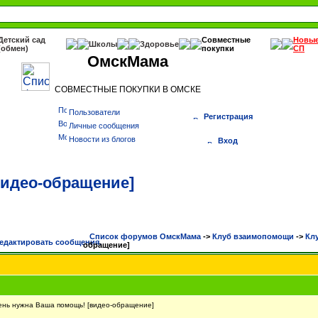
Детский сад
Совместные
Новы
Школы
Здоровье
(обмен)
покупки
СП
ОмскМама
СОВМЕСТНЫЕ ПОКУПКИ В ОМСКЕ
Пользователи
Регистрация
Личные сообщения
Новости из блогов
Вход
видео-обращение]
Список форумов ОмскМама
->
Клуб взаимопомощи
->
Кл
обращение]
ь нужна Ваша помощь! [видео-обращение]