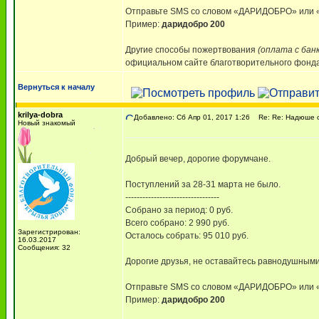
Отправьте SMS со словом «ДАРИДОБРО» ил
Пример:
даридобро 200
Другие способы пожертвования
(оплата с бан
официальном сайте благотворительного фонда,
Вернуться к началу
krilya-dobra
Добавлено: Сб Апр 01, 2017 1:26
Re: Re: Надюше о
Новый знакомый
Добрый вечер, дорогие форумчане.
Поступлений за 28-31 марта не было.
---------------------------------
Собрано за период: 0 руб.
Всего собрано: 2 990 руб.
Зарегистрирован:
Осталось собрать: 95 010 руб.
16.03.2017
Сообщения: 32
Дорогие друзья, не оставайтесь равнодушными
Отправьте SMS со словом «ДАРИДОБРО» ил
Пример:
даридобро 200