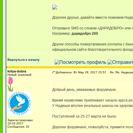
Дорогие друзья, давайте вместе поможем Надю
Отправьте SMS со словом «ДАРИДОБРО» ил
Например:
даридобро 200
Другие способы пожертвования
(оплата с бан
официальном сайте благотворительного фонда,
Вернуться к началу
krilya-dobra
Добавлено: Вт Мар 28, 2017 15:57
Re: Re: Надюше 
Новый знакомый
Добрый день, уважаемые форумчане.
Время неумолимо приближает начало курса ре
У Надюши вполне реальные шансы на здоровое
Поступлений за 25-27 марта не было.
Зарегистрирован:
16.03.2017
Сообщения: 32
Дорогие форумчане, пожалуйста, примите поси