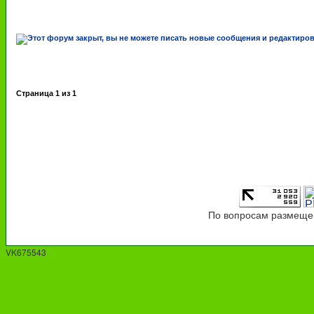
Страница
1
из
1
По вопросам размещен
VK675543