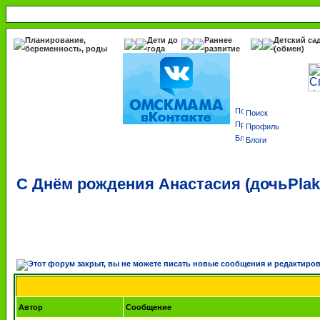
Планирование,
Дети до
Раннее
Детский са
беременность, роды
года
развитие
(обмен)
Поиск
Профиль
Блоги
С Днём рождения Анастасия (дочьPlak
Автор
Сообщение