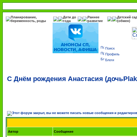
Планирование,
Дети до
Раннее
Детский са
беременность, роды
года
развитие
(обмен)
Поиск
Профиль
Блоги
С Днём рождения Анастасия (дочьPlak
Автор
Сообщение