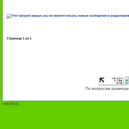
Страница
1
из
1
По вопросам размещен
VK675543