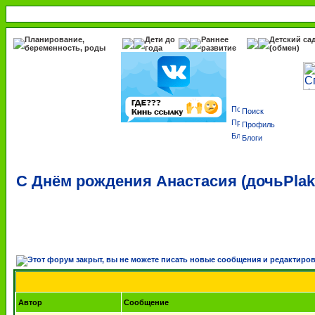
Планирование,
Дети до
Раннее
Детский са
беременность, роды
года
развитие
(обмен)
Поиск
Профиль
Блоги
С Днём рождения Анастасия (дочьPlak
Автор
Сообщение