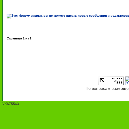
Страница
1
из
1
По вопросам размещен
VK675543