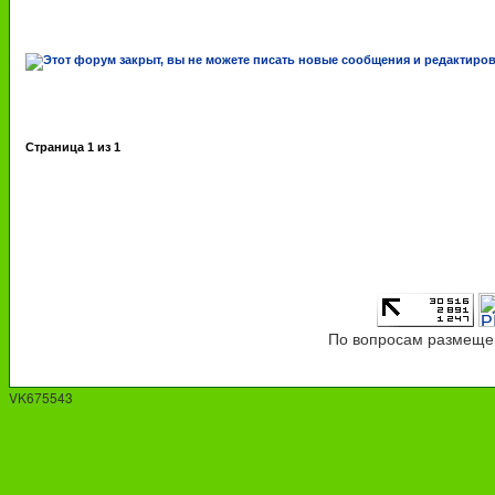
Страница
1
из
1
По вопросам размещен
VK675543