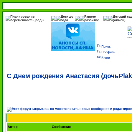
Планирование,
Дети до
Раннее
Детский са
беременность, роды
года
развитие
(обмен)
Поиск
Профиль
Блоги
С Днём рождения Анастасия (дочьPlak
Автор
Сообщение