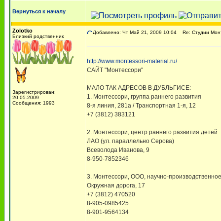
Вернуться к началу
Zolotko
Добавлено: Чт Май 21, 2009 10:04
Re: Студии Мон
Близкий родственник
http://www.montessori-material.ru/
САЙТ "Монтессори"
МАЛО ТАК АДРЕСОВ В ДУБЛЬГИСЕ:
Зарегистрирован:
1. Монтессори, группа раннего развития
20.05.2009
Сообщения: 1993
8-я линия, 281а / Транспортная 1-я, 12
+7 (3812) 383121
2. Монтессори, центр раннего развития детей
ЛАО (ул. параллельно Серова)
Всеволода Иванова, 9
8-950-7852346
3. Монтессори, ООО, научно-производственно
Окружная дорога, 17
+7 (3812) 470520
8-905-0985425
8-901-9564134