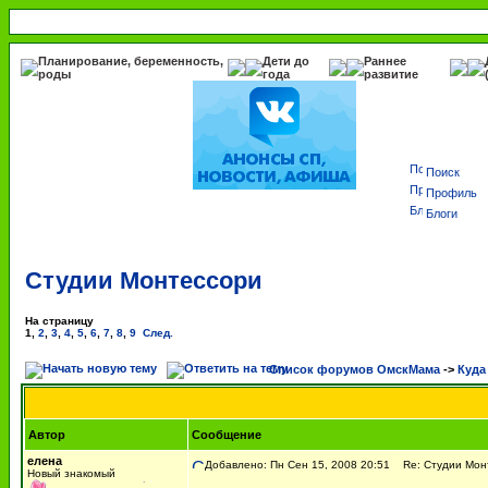
Планирование, беременность,
Дети до
Раннее
роды
года
развитие
Поиск
Профиль
Блоги
Студии Монтессори
На страницу
1
,
2
,
3
,
4
,
5
,
6
,
7
,
8
,
9
След.
Список форумов ОмскМама
->
Куда
Автор
Сообщение
елена
Добавлено: Пн Сен 15, 2008 20:51
Re: Студии Мон
Новый знакомый