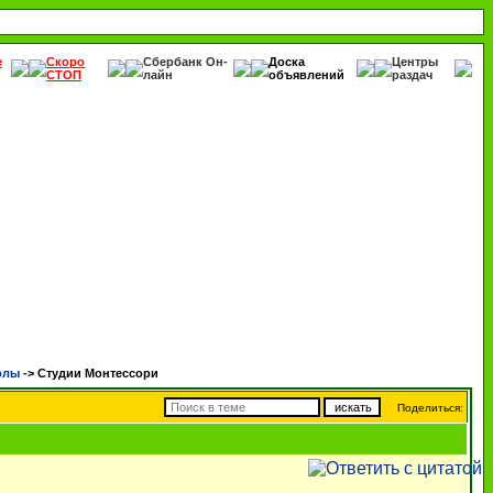
е
Скоро
Сбербанк Он-
Доска
Центры
СТОП
лайн
объявлений
раздач
олы
->
Студии Монтессори
Поделиться: