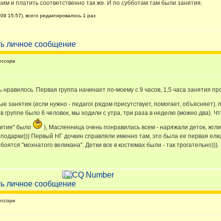
им и платить соответственно так же. И по субботам там были занятия.
09 15:57), всего редактировалось 1 раз
ессори
ь нравилось. Первая группа начинает по-моему с 9 часов, 1,5 часа занятия п
ые занятия (если нужно - педагог рядом присутствует, помогает, объясняет)
в группе было 6 человек, мы ходили с утра, три раза в неделю (можно два). 
питие" было
), Масленница очень понравилась всем - наряжали деток, жгли
подарки))) Первый НГ дочкин справляли именно там, это была ее первая елка
оятся "мохнатого великана". Детки все в костюмах были - так трогательно))).
ессори