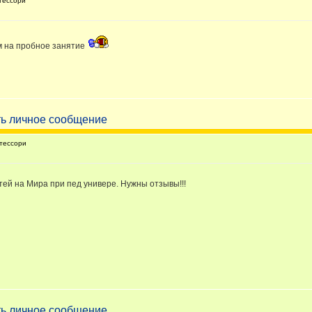
тессори
м на пробное занятие
тессори
етей на Мира при пед универе. Нужны отзывы!!!