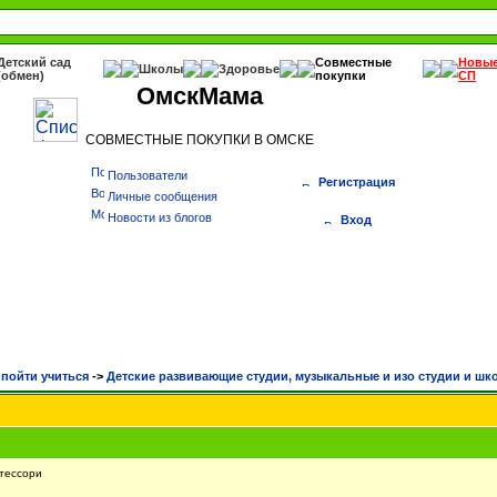
Детский сад
Совместные
Новы
Школы
Здоровье
(обмен)
покупки
СП
ОмскМама
СОВМЕСТНЫЕ ПОКУПКИ В ОМСКЕ
Пользователи
Регистрация
Личные сообщения
Новости из блогов
Вход
 пойти учиться
->
Детские развивающие студии, музыкальные и изо студии и шк
тессори