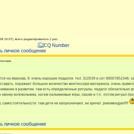
08 10:07), всего редактировалось 1 раз
тессори
тся на иванова, 9. очень хорошие педагоги. тел. 310539 и сот 89507852346. зан
уставать. поражает большое количество монтессори-материала. очень грамот
нимание в развитии. там есть определенные ритуалы. педагог обязательно вст
 звонку колокольчика, затем пальчиковые игры, сказки и т.п.. потом ритуал п
 самостоятельности. там дети не капризничают, не кричат. рекомендую!!!!!