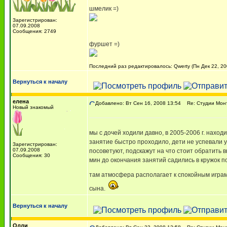
шмелик =)
Зарегистрирован:
07.09.2008
Сообщения: 2749
фуршет =)
Последний раз редактировалось: Qwerty (Пн Дек 22, 20
Вернуться к началу
елена
Добавлено: Вт Сен 16, 2008 13:54
Re: Студии Мон
Новый знакомый
мы с дочей ходили давно, в 2005-2006 г. находи
занятие быстро проходило, дети не успевали 
Зарегистрирован:
07.09.2008
посоветуют, подскажут на что стоит обратить в
Сообщения: 30
мин до окончания занятий садились в кружок по
там атмосфера располагает к спокойным играм,
сына.
Вернуться к началу
Олли