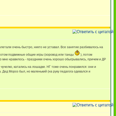
ролетали очень быстро, никто не уставал. Все занятие разбивалось на
, потом подвижные общие игры (хоровод или танцы
), потом
Что мне нравилось - праздники очень хорошо обыгрывались, причем и ДР
 чучелко, катались на лошадке. НГ тоже очень понравился: они и
. Дед Мороз был, но маленький (на руку педагога одевался и