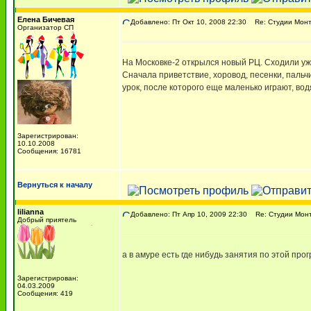
Елена Бичевая
Добавлено: Пт Окт 10, 2008 22:30
Re: Студии Монт
Организатор СП
На Московке-2 открылся новый РЦ. Сходили уже 
Сначала приветствие, хоровод, песенки, пальчи
урок, после которого еще маленько играют, во
Зарегистрирован:
10.10.2008
Сообщения: 16781
Вернуться к началу
lilianna
Добавлено: Пт Апр 10, 2009 22:30
Re: Студии Мон
Добрый приятель
а в амуре есть где нибудь занятия по этой про
Зарегистрирован:
04.03.2009
Сообщения: 419