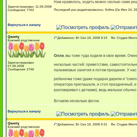
Нам нравилось, ходить можно сколько сами реш
Зарегистрирован: 11.09.2008
Последний раз редактировалось: Sofina (Ср Июн 24, 20
Сообщения: 7763
Вернуться к началу
Qwerty
Добавлено: Вт Сен 16, 2008 9:15
Re: Студии Монт
Близкий родственник
Олли
, мы тоже туда ходили в свое время. Очен
Зарегистрирован:
несколько частей: приветствие, самостоятельн
07.09.2008
Сообщения: 2749
пальчиковые занятия и потом прощание. У нас 
ребеночка тоже (даже подарок дарили и "соко
оператора приглашали, и стол праздничный, и 
разговаривал с детками), ведь малыши обычно б
Вставлю несколько фоток.
Вернуться к началу
Qwerty
Добавлено: Вт Сен 16, 2008 9:31
Re: Студии Монт
Близкий родственник