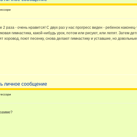
ессори
2 раза - очень нравится! С двух раз у нас прогресс виден - ребенок наконец-
ковая гимнастика, какой-нибудь урок, потом или рисуют, или лепят. Затем де
дят хоровод, поют песенку, снова делают гимнастику и уставшие, но довольны
тессори
грамме?