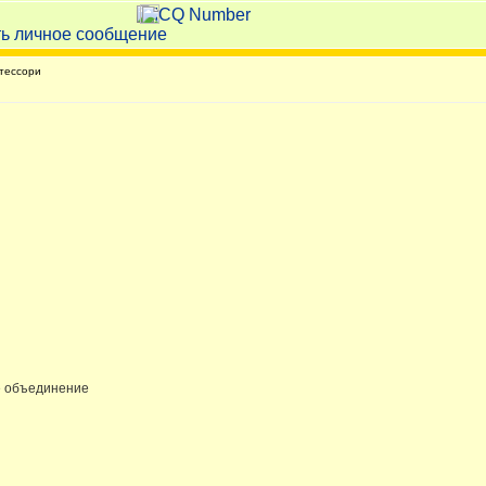
тессори
е объединение