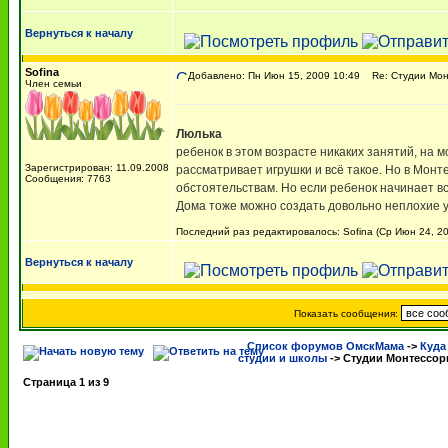
Вернуться к началу
Sofina
Добавлено: Пн Июн 15, 2009 10:49
Re: Студии Мон
Член семьи
Люлька
ребенок в этом возрасте никаких занятий, на м
Зарегистрирован: 11.09.2008
рассматривает игрушки и всё такое. Но в Монт
Сообщения: 7763
обстоятельствам. Но если ребенок начинает вс
Дома тоже можно создать довольно неплохие у
Последний раз редактировалось: Sofina (Ср Июн 24, 20
Вернуться к началу
Показать сообщения:
Список форумов ОмскМама
->
Куда
студии и школы
->
Студии Монтессор
Страница
1
из
9