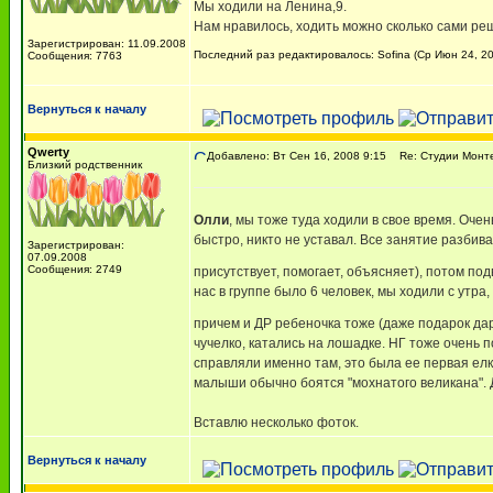
Мы ходили на Ленина,9.
Нам нравилось, ходить можно сколько сами реш
Зарегистрирован: 11.09.2008
Последний раз редактировалось: Sofina (Ср Июн 24, 20
Сообщения: 7763
Вернуться к началу
Qwerty
Добавлено: Вт Сен 16, 2008 9:15
Re: Студии Монт
Близкий родственник
Олли
, мы тоже туда ходили в свое время. Очен
быстро, никто не уставал. Все занятие разбив
Зарегистрирован:
07.09.2008
Сообщения: 2749
присутствует, помогает, объясняет), потом п
нас в группе было 6 человек, мы ходили с утра
причем и ДР ребеночка тоже (даже подарок да
чучелко, катались на лошадке. НГ тоже очень 
справляли именно там, это была ее первая елка
малыши обычно боятся "мохнатого великана". Де
Вставлю несколько фоток.
Вернуться к началу