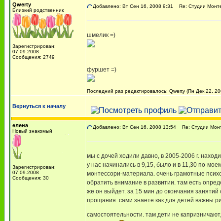
Qwerty
Добавлено: Вт Сен 16, 2008 9:31
Re: Студии Монт
Близкий родственник
шмелик =)
Зарегистрирован:
07.09.2008
Сообщения: 2749
фуршет =)
Последний раз редактировалось: Qwerty (Пн Дек 22, 20
Вернуться к началу
елена
Добавлено: Вт Сен 16, 2008 13:54
Re: Студии Мон
Новый знакомый
мы с дочей ходили давно, в 2005-2006 г. находи
у нас начинались в 9,15, было и в 11,30 по-мо
Зарегистрирован:
07.09.2008
монтессори-материала. очень грамотные психог
Сообщения: 30
обратить внимание в развитии. там есть опред
же он выйдет. за 15 мин до окончания занятий с
прощания. сами знаете как для детей важны р
самостоятельности. там дети не капризничают, 