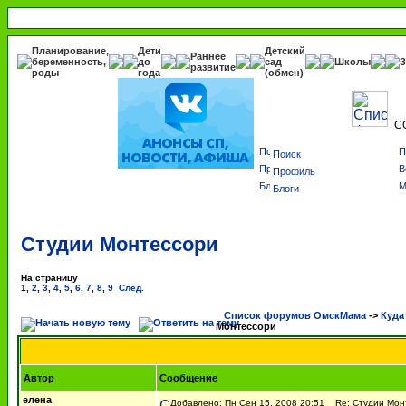
Планирование,
Дети
Детский
Раннее
беременность,
до
сад
Школы
З
развитие
роды
года
(обмен)
С
Поиск
Профиль
Блоги
Студии Монтессори
На страницу
1
,
2
,
3
,
4
,
5
,
6
,
7
,
8
,
9
След.
Список форумов ОмскМама
->
Куда
Монтессори
Автор
Сообщение
елена
Добавлено: Пн Сен 15, 2008 20:51
Re: Студии Мон