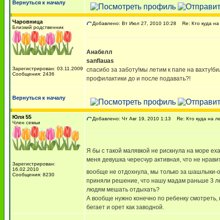
Вернуться к началу
Чаровница
Добавлено: Вт Июл 27, 2010 10:28
Re: Кто куда на
Близкий родственник
Анабелл
sanflauas
Зарегистрирован: 03.11.2009
спасибо за заботу!мы летим к папе на вахту!б
Сообщения: 2436
профилактики до и после подавать?!
Вернуться к началу
Юля 55
Добавлено: Чт Авг 19, 2010 1:13
Re: Кто куда на л
Член семьи
Я бы с такой малявкой не рискнула на море еха
меня девушка чересчур активная, что не нрави
Зарегистрирован:
16.02.2010
вообще не отдохнула, мы только за шашлыки-она
Сообщения: 8230
приняли решение, что нашу мадам раньше 3 лет
людям мешать отдыхать?
А вообще нужно конечно по ребенку смотреть, в
бегает и орет как заводной.