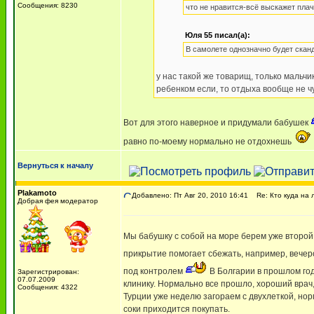
Сообщения: 8230
что не нравится-всё выскажет плач
Юля 55 писал(а):
В самолете однозначно будет скан
у нас такой же товарищ, только мальчик
ребенком если, то отдыха вообще не ч
Вот для этого наверное и придумали бабушек
равно по-моему нормально не отдохнешь
Вернуться к началу
Plakamoto
Добавлено: Пт Авг 20, 2010 16:41
Re: Кто куда на 
Добрая фея модератор
Мы бабушку с собой на море берем уже второй 
прикрытие помогает сбежать, например, вечеро
под контролем
В Болгарии в прошлом год
Зарегистрирован:
07.07.2009
клинику. Нормально все прошло, хороший врач,
Сообщения: 4322
Турции уже неделю загораем с двухлеткой, нор
соки приходится покупать.