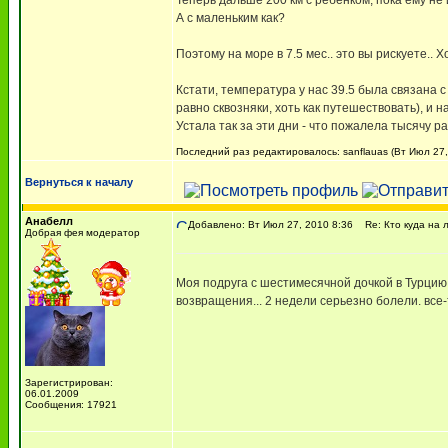
Теперь дальше 200 км с ребенком, пока ему не и
А с маленьким как?
Поэтому на море в 7.5 мес.. это вы рискуете.. 
Кстати, температура у нас 39.5 была связана с 
равно сквозняки, хоть как путешествовать), и н
Устала так за эти дни - что пожалела тысячу ра
Последний раз редактировалось: sanflauas (Вт Июл 27,
Вернуться к началу
Анабелл
Добавлено: Вт Июл 27, 2010 8:36
Re: Кто куда на 
Добрая фея модератор
Моя подруга с шестимесячной дочкой в Турцию 
возвращения... 2 недели серьезно болели. все
Зарегистрирован:
06.01.2009
Сообщения: 17921