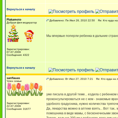
Вернуться к началу
Plakamoto
Добавлено: Пн Июл 26, 2010 22:50
Re: Кто куда на
Добрая фея модератор
Мы впервые поперли ребенка в дальние странст
Зарегистрирован:
07.07.2009
Сообщения: 4322
Вернуться к началу
sanflauas
Добавлено: Вт Июл 27, 2010 7:21
Re: Кто куда на 
Член семьи
уже писала в другой теме... ездила с ребенком с
проконсультироваться не с кем - знакомые врачи
Зарегистрирован:
удобного градусника, нужно количества тряпоче
22.07.2009
Да, лекарства можно в аптеке взять... Вот так
Сообщения: 31677
помошника в виде мамы, с бесконечноыми звон