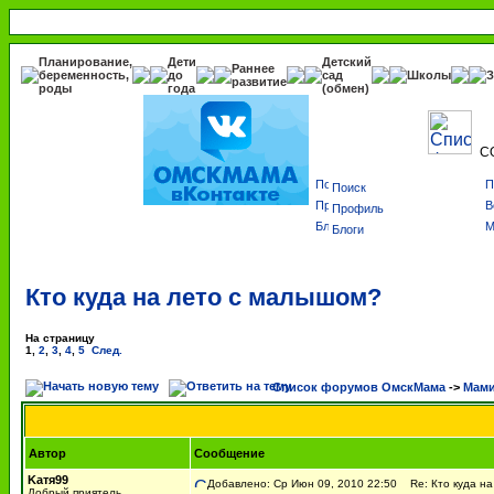
Планирование,
Дети
Детский
Раннее
беременность,
до
сад
Школы
З
развитие
роды
года
(обмен)
С
Поиск
Профиль
Блоги
Кто куда на лето с малышом?
На страницу
1
,
2
,
3
,
4
,
5
След.
Список форумов ОмскМама
->
Мами
Автор
Сообщение
Kатя99
Добавлено: Ср Июн 09, 2010 22:50
Re: Кто куда на
Добрый приятель