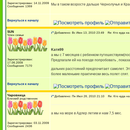
Зарегистрирован: 14.11.2009
Мы в таком возросте дальше Чернолучья и Кра
Сообщения: 1369
Вернуться к началу
SUN
Добавлено: Вс Июн 13, 2010 23:49
Re: Кто куда на
Член семьи
Kатя99
а мы с 7 месяцев с ребенком путешествуем(пос
Зарегистрирован:
Предлагали ей на поезде попробовать , показа
17.06.2009
Сообщения: 7170
дальних расстояний предпочитает самолет. Э
более маленькие практически весь полет спят.
Вернуться к началу
Чаровница
Добавлено: Пн Июл 26, 2010 21:10
Re: Кто куда на
Близкий родственник
а мы на море в Адлер летим и нам 7,5 мес.
Зарегистрирован: 03.11.2009
Сообщения: 2436