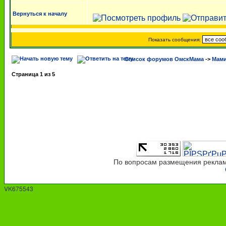
Вернуться к началу
Показать сообщения:
Список форумов ОмскМама
->
Мами
Страница
1
из
5
По вопросам размещения рекламы
VK675543