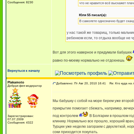
Сообщения: 8230
что не нравится-всё выскажет плач
Юля 55 писал(а):
В самолете однозначно будет скан
у нас такой же товарищ, только мальчик
ребенком если, то отдыха вообще не ч
Вот для этого наверное и придумали бабушек
равно по-моему нормально не отдохнешь
Вернуться к началу
Plakamoto
Добавлено: Пт Авг 20, 2010 16:41
Re: Кто куда на 
Добрая фея модератор
Мы бабушку с собой на море берем уже второй 
прикрытие помогает сбежать, например, вечеро
под контролем
В Болгарии в прошлом год
Зарегистрирован:
07.07.2009
клинику. Нормально все прошло, хороший врач,
Сообщения: 4322
Турции уже неделю загораем с двухлеткой, нор
соки приходится покупать.