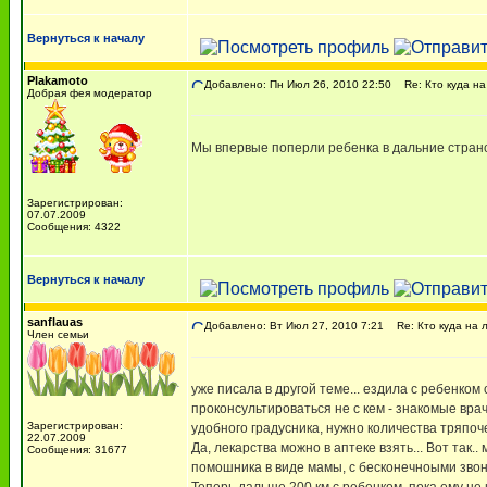
Вернуться к началу
Plakamoto
Добавлено: Пн Июл 26, 2010 22:50
Re: Кто куда на
Добрая фея модератор
Мы впервые поперли ребенка в дальние странст
Зарегистрирован:
07.07.2009
Сообщения: 4322
Вернуться к началу
sanflauas
Добавлено: Вт Июл 27, 2010 7:21
Re: Кто куда на 
Член семьи
уже писала в другой теме... ездила с ребенком с
проконсультироваться не с кем - знакомые врачи
Зарегистрирован:
удобного градусника, нужно количества тряпоче
22.07.2009
Да, лекарства можно в аптеке взять... Вот так
Сообщения: 31677
помошника в виде мамы, с бесконечноыми звон