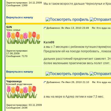
Зарегистрирован: 14.11.2009
Мы в таком возросте дальше Чернолучья и Кра
Сообщения: 1369
Вернуться к началу
SUN
Добавлено: Вс Июн 13, 2010 23:49
Re: Кто куда на
Член семьи
Kатя99
а мы с 7 месяцев с ребенком путешествуем(пос
Зарегистрирован:
Предлагали ей на поезде попробовать , показа
17.06.2009
Сообщения: 7170
дальних расстояний предпочитает самолет. Э
более маленькие практически весь полет спят.
Вернуться к началу
Чаровница
Добавлено: Пн Июл 26, 2010 21:10
Re: Кто куда на
Близкий родственник
а мы на море в Адлер летим и нам 7,5 мес.
Зарегистрирован: 03.11.2009
Сообщения: 2436