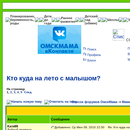
Планирование,
Дети
Детский
Раннее
беременность,
до
сад
Школы
З
развитие
роды
года
(обмен)
С
Поиск
Профиль
Блоги
Кто куда на лето с малышом?
На страницу
1
,
2
,
3
,
4
,
5
След.
Список форумов ОмскМама
->
Мами
Автор
Сообщение
Kатя99
Добавлено: Ср Июн 09, 2010 22:50
Re: Кто куда на
Добрый приятель