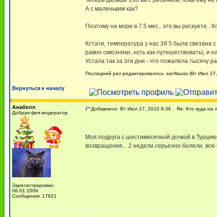
Теперь дальше 200 км с ребенком, пока ему не и
А с маленьким как?
Поэтому на море в 7.5 мес.. это вы рискуете.. 
Кстати, температура у нас 39.5 была связана с 
равно сквозняки, хоть как путешествовать), и н
Устала так за эти дни - что пожалела тысячу ра
Последний раз редактировалось: sanflauas (Вт Июл 27,
Вернуться к началу
Анабелл
Добавлено: Вт Июл 27, 2010 8:36
Re: Кто куда на 
Добрая фея модератор
Моя подруга с шестимесячной дочкой в Турцию 
возвращения... 2 недели серьезно болели. все
Зарегистрирован:
06.01.2009
Сообщения: 17921