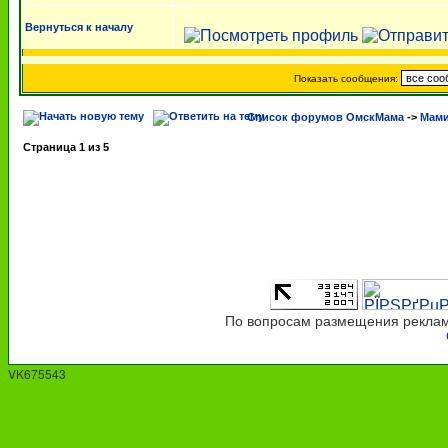
Вернуться к началу
Показать сообщения:
Список форумов ОмскМама
->
Мами
Страница
1
из
5
По вопросам размещения рекламы
VK675543