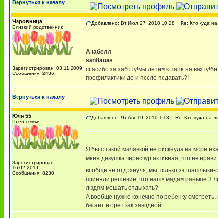
Вернуться к началу
Чаровница
Добавлено: Вт Июл 27, 2010 10:28
Re: Кто куда на
Близкий родственник
Анабелл
sanflauas
Зарегистрирован: 03.11.2009
спасибо за заботу!мы летим к папе на вахту!б
Сообщения: 2436
профилактики до и после подавать?!
Вернуться к началу
Юля 55
Добавлено: Чт Авг 19, 2010 1:13
Re: Кто куда на л
Член семьи
Я бы с такой малявкой не рискнула на море еха
меня девушка чересчур активная, что не нрави
Зарегистрирован:
16.02.2010
вообще не отдохнула, мы только за шашлыки-она
Сообщения: 8230
приняли решение, что нашу мадам раньше 3 лет
людям мешать отдыхать?
А вообще нужно конечно по ребенку смотреть, в
бегает и орет как заводной.