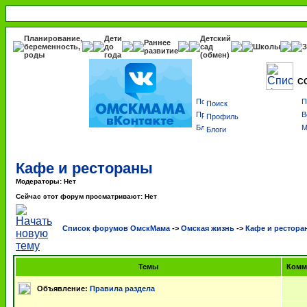
Планирование,
Дети
Детский
Раннее
беременность,
до
сад
Школы
З
развитие
роды
года
(обмен)
С
Поиск
Профиль
Блоги
Кафе и рестораны
Модераторы: Нет
Сейчас этот форум просматривают: Нет
Список форумов ОмскМама
->
Омская жизнь
->
Кафе и рестора
Темы
Комм
Объявление:
Правила раздела