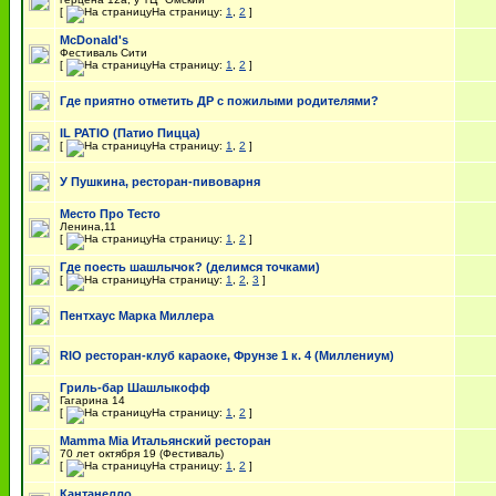
[
На страницу:
1
,
2
]
McDonald's
Фестиваль Сити
[
На страницу:
1
,
2
]
Где приятно отметить ДР с пожилыми родителями?
IL PATIO (Патио Пицца)
[
На страницу:
1
,
2
]
У Пушкина, ресторан-пивоварня
Место Про Тесто
Ленина,11
[
На страницу:
1
,
2
]
Где поесть шашлычок? (делимся точками)
[
На страницу:
1
,
2
,
3
]
Пентхаус Марка Миллера
RIO ресторан-клуб караоке, Фрунзе 1 к. 4 (Миллениум)
Гриль-бар Шашлыкофф
Гагарина 14
[
На страницу:
1
,
2
]
Mamma Mia Итальянский ресторан
70 лет октября 19 (Фестиваль)
[
На страницу:
1
,
2
]
Кантанелло