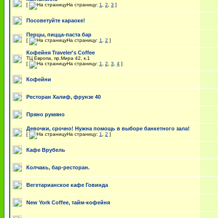
[
На страницу:
1
,
2
,
3
]
Посоветуйте караоке!
Перцы, пицца-паста бар
[
На страницу:
1
,
2
]
Кофейня Traveler's Coffee
ТЦ Европа, пр.Мира 42, к.1
[
На страницу:
1
,
2
,
3
,
4
]
Кофейни
Ресторан Халиф, фрунзе 40
Пряно румяно
Девочки, срочно! Нужна помощь в выборе банкетного зала!
[
На страницу:
1
,
2
]
Кафе Врубель
Колчакь, бар-ресторан.
Вегетарианское кафе Говинда
New York Coffee, тайм-кофейня