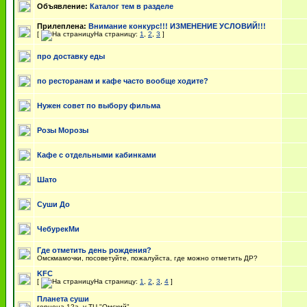
Объявление:
Каталог тем в разделе
Прилеплена:
Внимание конкурс!!! ИЗМЕНЕНИЕ УСЛОВИЙ!!!
[
На страницу:
1
,
2
,
3
]
про доставку еды
по ресторанам и кафе часто вообще ходите?
Нужен совет по выбору фильма
Розы Морозы
Кафе с отдельными кабинками
Шато
Суши До
ЧебурекМи
Где отметить день рождения?
Омскмамочки, посоветуйте, пожалуйста, где можно отметить ДР?
KFC
[
На страницу:
1
,
2
,
3
,
4
]
Планета суши
герцена 12а, у ТЦ "Омский"