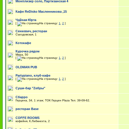
Монплизир соло, Партизанская 4
Кафе ReDisko Масленникова ,15
Чайная Юрта
[
На страницу:
1
,
2
]
Сенкевич, ресторан
Съездовская, 1
Котокафе
Курочка рядом
Мира, 50
[
На страницу:
1
,
2
]
OLDMAN PUB
Partypiano, клуб-кафе
[
На страницу:
1
,
2
]
Суши-бар "Zебры"
Сбарро
Герцена, 34, 1 этаж; ТОК Герцен Plaza Тел. 39-09-62.
ресторан Base
COFFE ROOMS
кофейня, К.Либкнехта, 2