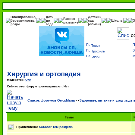
Планирование,
Дети
Детский
Раннее
беременность,
до
сад
Школы
З
развитие
роды
года
(обмен)
С
Поиск
Профиль
Блоги
Хирургия и ортопедия
Модератор:
Оля
Сейчас этот форум просматривают: Нет
Список форумов ОмскМама
->
Здоровье, питание и уход за де
Темы
К
Прилеплена:
Каталог тем раздела