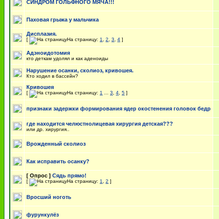
СИНДРОМ ГОЛЬФНОГО МЯЧА!!!
Паховая грыжа у мальчика
Дисплазия.
[
На страницу:
1
,
2
,
3
,
4
]
Адэноидотомия
кто деткам удолял и как аденоиды
Нарушение осанки, сколиоз, кривошея.
Кто ходил в бассейн?
Кривошея
[
На страницу:
1
...
3
,
4
,
5
]
признаки задержки формирования ядер окостенения головок бедр
где находится челюстнолицевая хирургия детская???
или др. хирургия..
Врожденный сколиоз
Как исправить осанку?
[ Опрос ]
Сядь прямо!
[
На страницу:
1
,
2
]
Вросший ноготь
фурункулёз