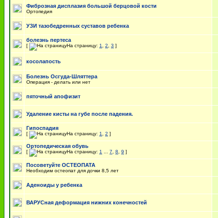
Фиброзная дисплазия большой берцовой кости
Ортопедия
УЗИ тазобедренных суставов ребенка
болезнь пертеса
[
На страницу:
1
,
2
,
3
]
косолапость
Болезнь Осгуда-Шляттера
Операция - делать или нет
пяточный апофизит
Удаление кисты на губе после падения.
Гипоспадия
[
На страницу:
1
,
2
]
Ортопедическая обувь
[
На страницу:
1
...
7
,
8
,
9
]
Посоветуйте ОСТЕОПАТА
Необходим остеопат для дочки 8,5 лет
Аденоиды у ребенка
ВАРУСная деформация нижних конечностей