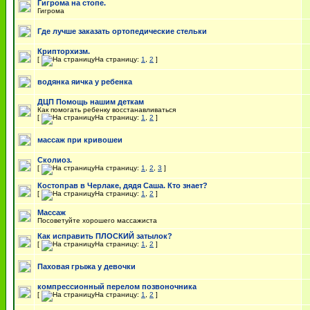
Гигрома на стопе.
Гигрома
Где лучше заказать ортопедические стельки
Крипторхизм.
[
На страницу:
1
,
2
]
водянка яичка у ребенка
ДЦП Помощь нашим деткам
Как помогать ребенку восстанавливаться
[
На страницу:
1
,
2
]
массаж при кривошеи
Сколиоз.
[
На страницу:
1
,
2
,
3
]
Костоправ в Черлаке, дядя Саша. Кто знает?
[
На страницу:
1
,
2
]
Массаж
Посоветуйте хорошего массажиста
Как исправить ПЛОСКИЙ затылок?
[
На страницу:
1
,
2
]
Паховая грыжа у девочки
компрессионный перелом позвоночника
[
На страницу:
1
,
2
]