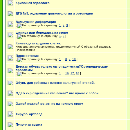
Кривошея взрослого
ДГБ №3, отделение травматологии и ортопедии
Вальгусная деформация
[
На страницу:
1
,
2
,
3
]
шипица или бородавка на стопе
[
На страницу:
1
,
2
]
Килевидная грудная клетка.
Килевидная грудная клетка, грудопоясничный С-образный сколиоз.
Плоскостопие
Плоскостопие
[
На страницу:
1
...
8
,
9
,
10
]
Детская обувь: только ортопедическая?Ортопедические
проблемы
[
На страницу:
1
...
16
,
17
,
18
]
Обувь для ребенка с плоско вальгусной стопой.
ОДКБ хир отделение кто лежал? что нужно с собой
Одной ножкой встает не на полную стопу
Хирург- ортопед
Пупочная грыжа