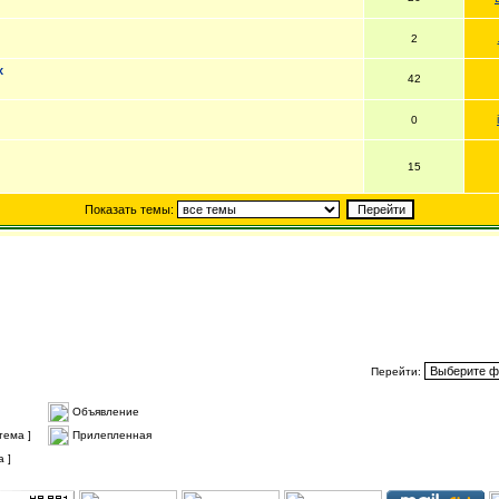
2
х
42
0
15
Показать темы:
Перейти:
Объявление
тема ]
Прилепленная
 ]