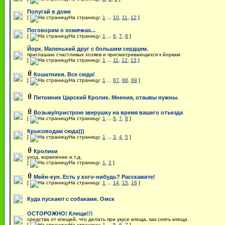
Попугай в доме
[
На страницу:
1
...
10
,
11
,
12
]
Поговорим о хомячках...
[
На страницу:
1
...
6
,
7
,
8
]
Йорк. Маленький друг с большим сердцем.
приглашаю счастливых хозяев и присматривающихся к йоркам
[
На страницу:
1
...
11
,
12
,
13
]
Кошатники. Все сюда!
[
На страницу:
1
...
87
,
88
,
89
]
Питомник Царский Кролик. Мнения, отзывы нужны.
Возьму/пристрою зверушку на время вашего отъезда
[
На страницу:
1
...
6
,
7
,
8
]
Крысоводам сюда)))
[
На страницу:
1
...
3
,
4
,
5
]
Кролики
уход, кормление и т.д.
[
На страницу:
1
,
2
]
Мейн-кун. Есть у кого-нибудь? Расскажите!
[
На страницу:
1
...
14
,
15
,
16
]
Куда пускают с собаками. Омск
ОСТОРОЖНО! Клещи!!!
средства от клещей, что делать при укусе клеща, как снять клеща
[
На страницу:
1
...
5
,
6
,
7
]