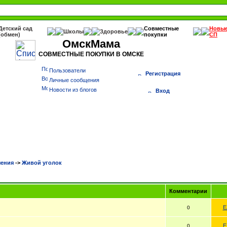
Детский сад
Совместные
Новы
Школы
Здоровье
(обмен)
покупки
СП
ОмскМама
СОВМЕСТНЫЕ ПОКУПКИ В ОМСКЕ
Пользователи
Регистрация
Личные сообщения
Новости из блогов
Вход
чения
->
Живой уголок
Комментарии
Е
0
Е
0