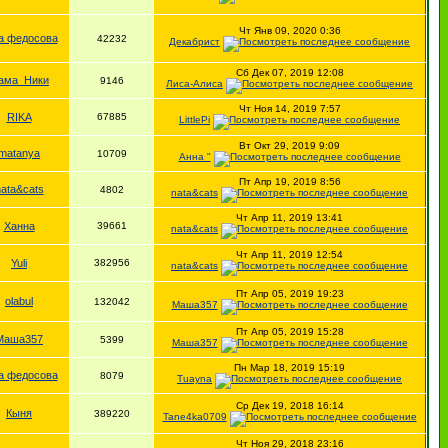
Чт Янв 09, 2020 0:36
а федосова
42232
Декабрист
Сб Дек 07, 2019 12:08
ама_Ники
9146
Лиса-Алиса
Чт Ноя 14, 2019 7:57
RIKA
67885
LittlePi
Вт Окт 29, 2019 9:09
matanya
10709
Анна "
Пт Апр 19, 2019 8:56
ata&cats
4802
nata&cats
Чт Апр 11, 2019 13:41
Ханна
39661
nata&cats
Чт Апр 11, 2019 12:54
Yuli
382956
nata&cats
Пт Апр 05, 2019 19:23
olabul
132042
Маша357
Пт Апр 05, 2019 15:28
Маша357
5399
Маша357
Пн Мар 18, 2019 15:19
а федосова
8079
Tuayna
Ср Дек 19, 2018 16:14
Кыня
389220
Tane4ka0709
Чт Ноя 29, 2018 23:16