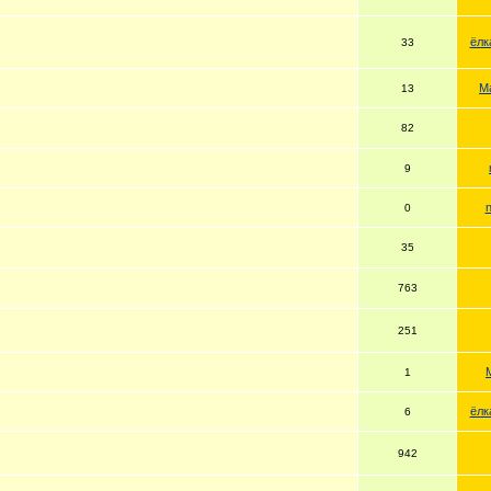
ёлк
33
М
13
82
9
n
0
35
763
251
1
ёлк
6
942