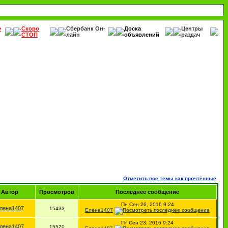
е
Скоро
Сбербанк Он-
Доска
Центры
СТОП
лайн
объявлений
раздач
Отметить все темы как прочтённые
Автор
Просмотров
Последнее сообщение
Пн Сен 26, 2016 9:24
лена1407
15433
Елена1407
Пт Сен 23, 2016 9:24
лена1407
15520