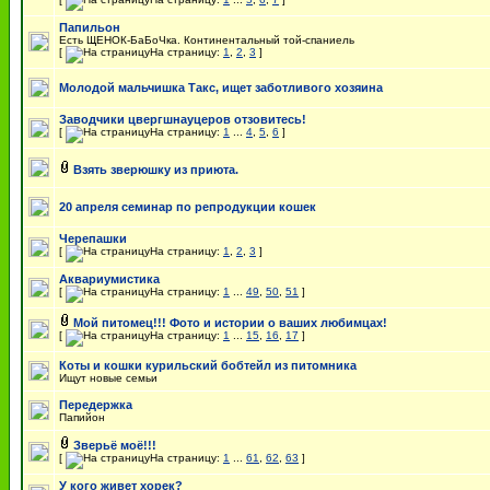
Папильон
Есть ЩЕНОК-БаБоЧка. Континентальный той-спаниель
[
На страницу:
1
,
2
,
3
]
Молодой мальчишка Такс, ищет заботливого хозяина
Заводчики цвергшнауцеров отзовитесь!
[
На страницу:
1
...
4
,
5
,
6
]
Взять зверюшку из приюта.
20 апреля семинар по репродукции кошек
Черепашки
[
На страницу:
1
,
2
,
3
]
Аквариумистика
[
На страницу:
1
...
49
,
50
,
51
]
Мой питомец!!! Фото и истории о ваших любимцах!
[
На страницу:
1
...
15
,
16
,
17
]
Коты и кошки курильский бобтейл из питомника
Ищут новые семьи
Передержка
Папийон
Зверьё моё!!!
[
На страницу:
1
...
61
,
62
,
63
]
У кого живет хорек?