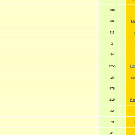
109
69
Ма
111
2
34
На
1255
со
10
478
219
Я и
22
79
41