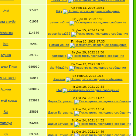
Елена1407
Ср Янв 14, 2026 14:41
oksi
97424
likky
Ср Дек 10, 2025 1:33
ма в кубе
61903
petrov_ry5nw
Вс Дек 15, 2024 12:30
Arishkina
114849
upostnikova272
Пт Июн 16, 2023 17:35
lstk
6293
Роман Ионов
Вт Дек 20, 2022 12:50
Афина
39712
Антонина
Пн Янв 17, 2022 18:05
талья Пики
686930
skur79ga24d
Вс Янв 02, 2022 1:14
лнышко99
16011
Alexana
Чт Дек 16, 2021 22:34
Афина
289909
Owl
Вс Окт 24, 2021 14:57
 мой кроха
153972
Дарья Евтушенко
Вс Окт 24, 2021 14:54
Sia
25893
Дарья Евтушенко
Вс Окт 24, 2021 14:52
matanya
64284
Дарья Евтушенко
Вс Окт 24, 2021 14:49
Kiti
39744
Дарья Евтушенко