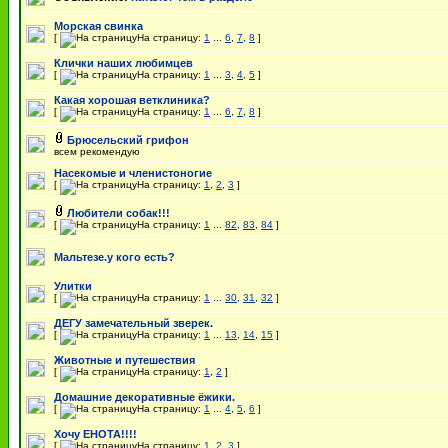
Морская свинка
[
На страницу:
1
...
6
,
7
,
8
]
Клички наших любимцев
[
На страницу:
1
...
3
,
4
,
5
]
Какая хорошая ветклиника?
[
На страницу:
1
...
6
,
7
,
8
]
Брюсельский грифон
всем рекомендую
Насекомые и членистоногие
[
На страницу:
1
,
2
,
3
]
Любители собак!!!
[
На страницу:
1
...
82
,
83
,
84
]
Мальтезе.у кого есть?
Улитки
[
На страницу:
1
...
30
,
31
,
32
]
ДЕГУ замечательный зверек.
[
На страницу:
1
...
13
,
14
,
15
]
Животные и путешествия
[
На страницу:
1
,
2
]
Домашние декоративные ёжики.
[
На страницу:
1
...
4
,
5
,
6
]
Хочу ЕНОТА!!!!
[
На страницу:
1
,
2
,
3
]