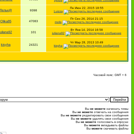
trjm08
Пн Июн 22, 2015 18:55
Лельк@
9398
Luizza
Пт Сен 26, 2014 21:15
Olika85
47083
molis
Вт Янв 14, 2014 16:58
iuliana92
101
iuliana92
Чт Мар 28, 2013 10:49
kisyha
24321
kisyha
Часовой пояс: GMT + 6
Вы
не можете
начинать темы
Вы
не можете
отвечать на сообщения
Вы
не можете
редактировать свои сообщения
Вы
не можете
удалять свои сообщения
Вы
не можете
голосовать в опросах
Вы
можете
вкладывать файлы
Вы
можете
скачивать файлы