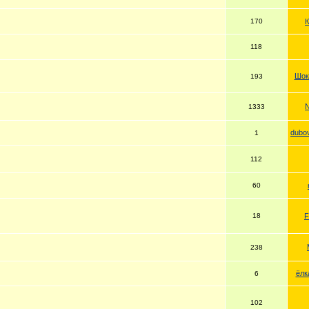
170
118
Шок
193
1333
dubo
1
112
60
18
F
238
ёлк
6
102