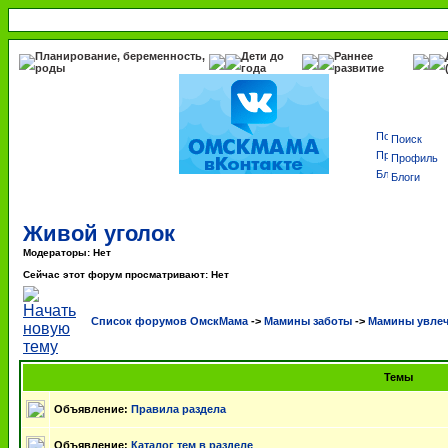
Планирование, беременность,
Дети до
Раннее
роды
года
развитие
Поиск
Профиль
Блоги
Живой уголок
Модераторы: Нет
Сейчас этот форум просматривают: Нет
Список форумов ОмскМама
->
Мамины заботы
->
Мамины увле
Темы
Объявление:
Правила раздела
Объявление:
Каталог тем в разделе