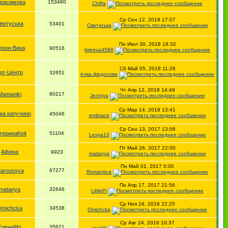
ерасимова
153460
Chiffa
Ср Сен 12, 2018 17:07
ветуська
53401
Светуська
Пн Июл 30, 2018 18:32
ерон-Вика
90516
kireeva4599
Сб Май 05, 2018 11:26
ог-Центр
32651
ёлка федосова
Чт Апр 12, 2018 14:49
Mamaniki
80217
Jenniya
Ср Мар 14, 2018 13:41
ка капучино
45046
embrace
Ср Сен 13, 2017 13:06
теринаKeit
51104
Lesya13
Пт Май 26, 2017 22:00
Афина
9923
matanya
Пн Май 01, 2017 0:00
aroussya
67277
Romantica
Пн Апр 17, 2017 21:56
matanya
32646
LittlePi
Ср Ноя 16, 2016 22:25
Omichcka
34538
Omichcka
Ср Авг 24, 2016 10:37
ЕленаMz
35621