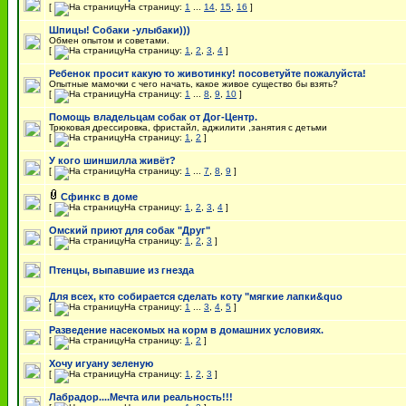
[
На страницу:
1
...
14
,
15
,
16
]
Шпицы! Собаки -улыбаки)))
Обмен опытом и советами.
[
На страницу:
1
,
2
,
3
,
4
]
Ребенок просит какую то животинку! посоветуйте пожалуйста!
Опытные мамочки с чего начать, какое живое существо бы взять?
[
На страницу:
1
...
8
,
9
,
10
]
Помощь владельцам собак от Дог-Центр.
Трюковая дрессировка, фристайл, аджилити ,занятия с детьми
[
На страницу:
1
,
2
]
У кого шиншилла живёт?
[
На страницу:
1
...
7
,
8
,
9
]
Сфинкс в доме
[
На страницу:
1
,
2
,
3
,
4
]
Омский приют для собак "Друг"
[
На страницу:
1
,
2
,
3
]
Птенцы, выпавшие из гнезда
Для всех, кто собирается сделать коту "мягкие лапки&quo
[
На страницу:
1
...
3
,
4
,
5
]
Разведение насекомых на корм в домашних условиях.
[
На страницу:
1
,
2
]
Хочу игуану зеленую
[
На страницу:
1
,
2
,
3
]
Лабрадор....Мечта или реальность!!!