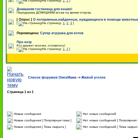
[
На страницу:
1
,
2
]
Домашняя гостиница для кошек!
Передержка ДОМАШНИМ котам на время отпуска.
[ Опрос ]
О потерянных,найденных, нуждающихся в помощи животны
[
На страницу:
1
,
2
,
3
]
Перемещена:
Супер игрушка для котов
Про козу
Кто держит козочек, отзовитесь!
[
На страницу:
1
,
2
]
Список форумов ОмскМама
->
Живой уголок
Страница
1
из
1
Новые сообщения
Нет новых сообщений
Новые сообщения [ Популярная тема ]
Нет новых сообщений [ Популярная 
Новые сообщения [ Тема закрыта ]
Нет новых сообщений [ Тема закрыта