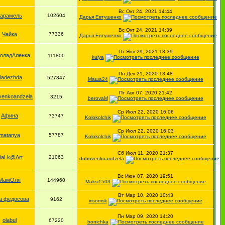
Вс Окт 24, 2021 14:44
Карамель
102604
Дарья Евтушенко
Вс Окт 24, 2021 14:39
Чайка
77336
Дарья Евтушенко
Пт Янв 29, 2021 13:39
оладАленка
111800
kulya
Пн Дек 21, 2020 13:48
Nadezhda
527847
Маша24
Пт Авг 07, 2020 21:42
venkoandzela
3215
berovaM
Ср Июл 22, 2020 16:06
Афина
73747
Kolokolchik
Ср Июл 22, 2020 16:03
matanya
57787
Kolokolchik
Сб Июл 11, 2020 21:37
iaLk@Art
21063
dubovenkoandzela
Вс Июн 07, 2020 19:51
МамОля
144960
Maksi1503
Вт Мар 10, 2020 10:43
а федосова
9162
irisomsk
Пн Мар 09, 2020 14:20
olabul
67220
bonichka