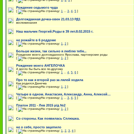
Рождение седьмого чуда
[
На страницу:
1
...
3
,
4
,
5
]
Долгожданная дочка-овен 21.03.13 РД1
воспоминания
Наш мальчик Георгий.Роды в 39 лет.8.02.2015 г.
не рожайте в 6 роддоме
[
На страницу:
1
,
2
]
Больше жизни, так сильно я люблю тебя...
Рождение моего долгожданного Ярослава, партнерские роды
[
На страницу:
1
,
2
]
Рождение моего АНГЕЛОЧКА
А могло бы быть все по-другому
[
На страницу:
1
...
4
,
5
,
6
]
Про то как я второй раз за лялей ходила
Как родился Данечка
[
На страницу:
1
,
2
]
Четыре в одном. Анастасия, Александр, Анна, Алексей…
[
На страницу:
1
...
3
,
4
,
5
]
Платон 2011 - Лев 2015 р/д №2
[
На страницу:
1
,
2
]
Со стороны. Как появилась Сплюшка.
не о себе, просто зацепило
[
На страницу:
1
,
2
,
3
,
4
]