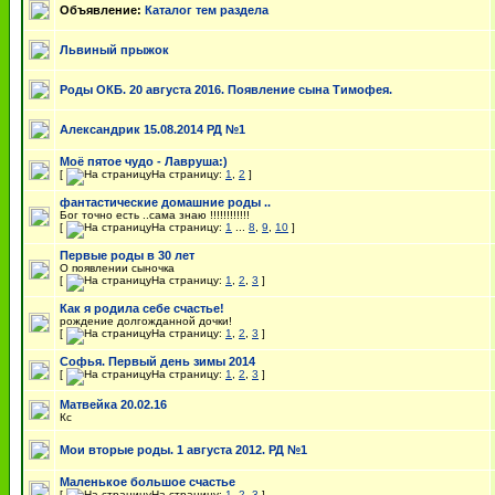
Объявление:
Каталог тем раздела
Львиный прыжок
Роды ОКБ. 20 августа 2016. Появление сына Тимофея.
Александрик 15.08.2014 РД №1
Моё пятое чудо - Лавруша:)
[
На страницу:
1
,
2
]
фантастические домашние роды ..
Бог точно есть ..сама знаю !!!!!!!!!!!!
[
На страницу:
1
...
8
,
9
,
10
]
Первые роды в 30 лет
О появлении сыночка
[
На страницу:
1
,
2
,
3
]
Как я родила себе счастье!
рождение долгожданной дочки!
[
На страницу:
1
,
2
,
3
]
Софья. Первый день зимы 2014
[
На страницу:
1
,
2
,
3
]
Матвейка 20.02.16
Кс
Мои вторые роды. 1 августа 2012. РД №1
Маленькое большое счастье
[
На страницу:
1
,
2
,
3
]