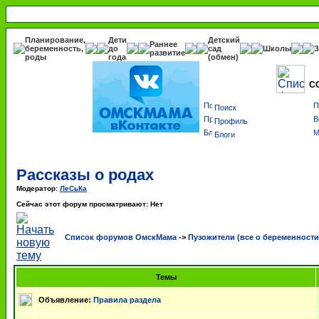
Планирование,
Дети
Детский
Раннее
беременность,
до
сад
Школы
З
развитие
роды
года
(обмен)
С
Поиск
Профиль
Блоги
Рассказы о родах
Модератор:
ЛеСьКа
Сейчас этот форум просматривают: Нет
Список форумов ОмскМама
->
Пузожители (все о беременности
Темы
Объявление:
Правила раздела