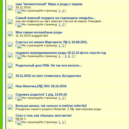
наш "внематочный" Марк и роды с мужем
26.11.2014
[
На страницу:
1
,
2
]
Самый важный подарок на годовщину свадьбы...
или как появился на свет комочек счастья по имени Тимофей...
[
На страницу:
1
,
2
]
Мои самые волшебные роды
11.10.2015 роддом №2
Счастье по имени Маргарита. РД 2, 02.08.2011.
[
На страницу:
1
,
2
]
подарок мужу\домашниее роды 18.11.10 фото спустя год
[
На страницу:
1
...
5
,
6
,
7
]
Родильный дом ОКБ. Не так все весело...
20.11.2015 на свет появилась Богданочка
Наш Ванечка,1РД ЭКС 26.10.2016
Сережка родился! 1 р/д, 14.04.16
[
На страницу:
1
,
2
]
Больше жизни, так сильно я люблю тебя №2
Рождение нашего родного Вовочки, 1 РД, партнерские роды
Сказ о том, как сбылась моя мечта!
РД № 1
[
На страницу:
1
,
2
]