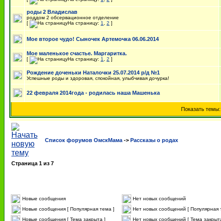
роды 2 Владислав
роддом 2 обсервационное отделение
[
На страницу:
1
,
2
]
Мое второе чудо! Сыночек Артемочка 06.06.2014
Мое маленькое счастье. Маргаритка.
[
На страницу:
1
,
2
]
Рождение доченьки Наталочки 25.07.2014 р/д №1
Успешные роды и здоровая, спокойная, улыбчивая дочурка!
22 февраля 2014года - родилась наша Машенька
Показать темы
Список форумов ОмскМама
->
Рассказы о родах
Страница
1
из
7
Новые сообщения
Нет новых сообщений
Новые сообщения [ Популярная тема ]
Нет новых сообщений [ Популярная 
Новые сообщения [ Тема закрыта ]
Нет новых сообщений [ Тема закрыта