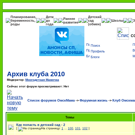
Планирование,
Дети
Детский
Раннее
беременность,
до
сад
Школы
З
развитие
роды
года
(обмен)
С
Поиск
Профиль
Блоги
Архив клуба 2010
Модератор:
Многодетная Мамочка
Сейчас этот форум просматривают: Нет
Список форумов ОмскМама
->
Форумная жизнь
->
Клуб Омскма
Темы
Как попасть в детский сад - 2
[
На страницу:
1
...
100
,
101
,
102
]