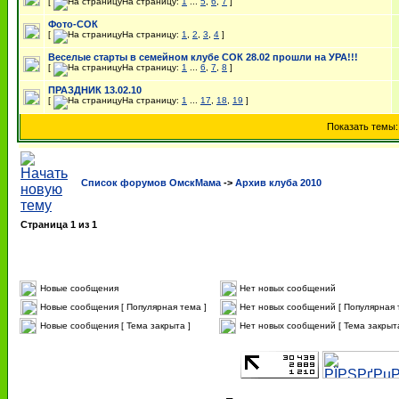
[
На страницу:
1
...
5
,
6
,
7
]
Фото-СОК
[
На страницу:
1
,
2
,
3
,
4
]
Веселые старты в семейном клубе СОК 28.02 прошли на УРА!!!
[
На страницу:
1
...
6
,
7
,
8
]
ПРАЗДНИК 13.02.10
[
На страницу:
1
...
17
,
18
,
19
]
Показать темы
Список форумов ОмскМама
->
Архив клуба 2010
Страница
1
из
1
Новые сообщения
Нет новых сообщений
Новые сообщения [ Популярная тема ]
Нет новых сообщений [ Популярная 
Новые сообщения [ Тема закрыта ]
Нет новых сообщений [ Тема закрыта