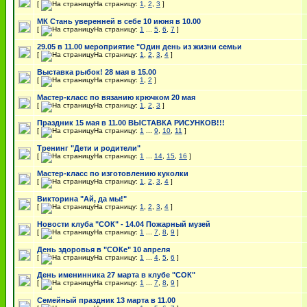
[
На страницу:
1
,
2
,
3
]
МК Стань уверенней в себе 10 июня в 10.00
[
На страницу:
1
...
5
,
6
,
7
]
29.05 в 11.00 мероприятие "Один день из жизни семьи
[
На страницу:
1
,
2
,
3
,
4
]
Выставка рыбок! 28 мая в 15.00
[
На страницу:
1
,
2
]
Мастер-класс по вязанию крючком 20 мая
[
На страницу:
1
,
2
,
3
]
Праздник 15 мая в 11.00 ВЫСТАВКА РИСУНКОВ!!!
[
На страницу:
1
...
9
,
10
,
11
]
Тренинг "Дети и родители"
[
На страницу:
1
...
14
,
15
,
16
]
Мастер-класс по изготовлению куколки
[
На страницу:
1
,
2
,
3
,
4
]
Викторина "Ай, да мы!"
[
На страницу:
1
,
2
,
3
,
4
]
Новости клуба "СОК" - 14.04 Пожарный музей
[
На страницу:
1
...
7
,
8
,
9
]
День здоровья в "СОКе" 10 апреля
[
На страницу:
1
...
4
,
5
,
6
]
День именинника 27 марта в клубе "СОК"
[
На страницу:
1
...
7
,
8
,
9
]
Семейный праздник 13 марта в 11.00