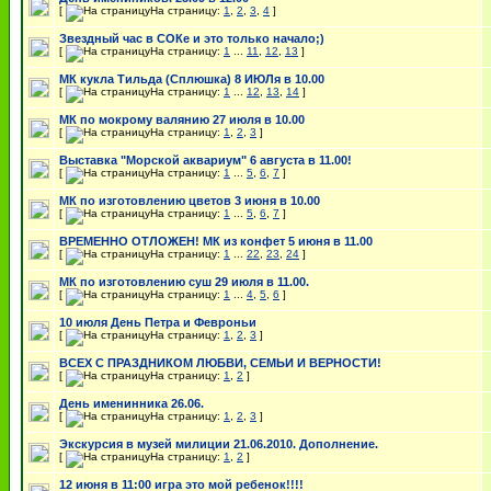
[
На страницу:
1
,
2
,
3
,
4
]
Звездный час в СОКе и это только начало;)
[
На страницу:
1
...
11
,
12
,
13
]
МК кукла Тильда (Сплюшка) 8 ИЮЛя в 10.00
[
На страницу:
1
...
12
,
13
,
14
]
МК по мокрому валянию 27 июля в 10.00
[
На страницу:
1
,
2
,
3
]
Выставка "Морской аквариум" 6 августа в 11.00!
[
На страницу:
1
...
5
,
6
,
7
]
МК по изготовлению цветов 3 июня в 10.00
[
На страницу:
1
...
5
,
6
,
7
]
ВРЕМЕННО ОТЛОЖЕН! МК из конфет 5 июня в 11.00
[
На страницу:
1
...
22
,
23
,
24
]
МК по изготовлению суш 29 июля в 11.00.
[
На страницу:
1
...
4
,
5
,
6
]
10 июля День Петра и Февроньи
[
На страницу:
1
,
2
,
3
]
ВСЕХ С ПРАЗДНИКОМ ЛЮБВИ, СЕМЬИ И ВЕРНОСТИ!
[
На страницу:
1
,
2
]
День именинника 26.06.
[
На страницу:
1
,
2
,
3
]
Экскурсия в музей милиции 21.06.2010. Дополнение.
[
На страницу:
1
,
2
]
12 июня в 11:00 игра это мой ребенок!!!!