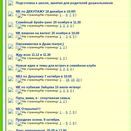
Подготовка к школе, занятия для родителей дошкольников
МК по ДЕКУПАЖУ 18 декабря в 10.00!
[
На страницу:
1
...
6
,
7
,
8
]
Семейный брейн-ринг 20 ноября в 11.30
[
На страницу:
1
,
2
,
3
,
4
]
МК вязание на вилке! 25 ноября в 10.00
[
На страницу:
1
...
3
,
4
,
5
]
Омскмамочки в Драм.театре;)
[
На страницу:
1
,
2
]
Жду всех 11.12 в 11.30
[
На страницу:
1
,
2
]
Новые идеи и темы для встреч в семейном клубе
[
На страницу:
1
,
2
,
3
,
4
]
МК2 по Декупажу 7 октября в 10.00
[
На страницу:
1
...
18
,
19
,
20
]
МК по кубикам Зайцева 15 июля четверг
[
На страницу:
1
,
2
,
3
,
4
]
Папа, мама, я - спортивная семья.
[
На страницу:
1
,
2
]
МК Открытки!!!
[
На страницу:
1
...
6
,
7
,
8
]
Праздник осени. 9 октября.
[
На страницу:
1
...
6
,
7
,
8
]
День имениников. 25.09 в 12.00