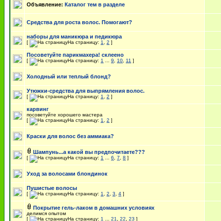
Объявление:
Каталог тем в разделе
Средства для роста волос. Помогают?
наборы для маникюра и педикюра
[
На страницу:
1
,
2
]
Посоветуйте парикмахера! склеено
[
На страницу:
1
...
9
,
10
,
11
]
Холодный или теплый блонд?
Утюжки-средства для выпрямления волос.
[
На страницу:
1
,
2
]
карвинг
посоветуйте хорошего мастера
[
На страницу:
1
,
2
]
Краски для волос без аммиака?
Шампунь...а какой вы предпочитаете???
[
На страницу:
1
...
6
,
7
,
8
]
Уход за волосами блондинок
Пушистые волосы
[
На страницу:
1
,
2
,
3
,
4
]
Покрытие гель-лаком в домашних условиях
делимся опытом
[
На страницу:
1
...
21
,
22
,
23
]