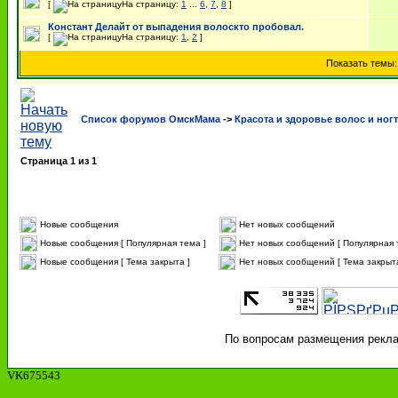
[
На страницу:
1
...
6
,
7
,
8
]
Констант Делайт от выпадения волоскто пробовал.
[
На страницу:
1
,
2
]
Показать темы
Список форумов ОмскМама
->
Красота и здоровье волос и ног
Страница
1
из
1
Новые сообщения
Нет новых сообщений
Новые сообщения [ Популярная тема ]
Нет новых сообщений [ Популярная 
Новые сообщения [ Тема закрыта ]
Нет новых сообщений [ Тема закрыта
По вопросам размещения реклам
VK675543