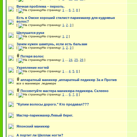
Вечная проблема – перхоть.
[
На страницу:
1
...
6
,
7
,
8
]
Есть в Омске хороший стилист-парикмахер для кудрявых
волос?
[
На страницу:
1
,
2
,
3
]
Шелушатся руки
[
На страницу:
1
,
2
]
Зачем нужен шампунь, если есть бальзам
[
На страницу:
1
,
2
,
3
]
Потеря волос
[
На страницу:
1
...
24
,
25
,
26
]
Укрепление ногтей
[
На страницу:
1
...
4
,
5
,
6
]
аппаратный маникюр ,аппаратный педикюр За и Против
все о маникюре ,педикюре
Посоветуйте мастера маникюра-педикюра. Склеено
[
На страницу:
1
...
6
,
7
,
8
]
"Купим волосы дорого." Кто продавал???
Мастер-парикмахер.Левый берег.
Японский маникюр
А портит ли Шеллак ногти?