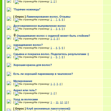
[
На страницу:
1
,
2
]
"Горячие ножницы"
[ Опрос ]
Ламинирование волос. Отзывы
[
На страницу:
1
...
7
,
8
,
9
]
Долговременное выпрямление волос
[
На страницу:
1
...
3
,
4
,
5
]
Окрашивание волос с сединой может быть стойким?
[
На страницу:
1
,
2
,
3
]
наращивание волос?
[
На страницу:
1
...
4
,
5
,
6
]
Смывка и покраска волос. Поделитесь результатами :)
[
На страницу:
1
...
6
,
7
,
8
]
Хорошая краска для волос?
Есть ли хороший парикмахер в чкаловске?
Мелирование
[
На страницу:
1
,
2
,
3
,
4
]
Акрил или гель?
[
На страницу:
1
,
2
]
Уход за волосами
[
На страницу:
1
...
11
,
12
,
13
]
[ Опрос ]
Клуб анонимных лакоголиков))