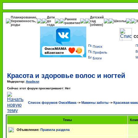
Планирование,
Дети
Детский
Раннее
беременность,
до
сад
Школы
З
развитие
роды
года
(обмен)
С
Поиск
Профиль
Блоги
Красота и здоровье волос и ногтей
Модератор:
Анабелл
Сейчас этот форум просматривают: Нет
Список форумов ОмскМама
->
Мамины заботы
->
Красивая мам
Темы
Ком
Объявление:
Правила раздела