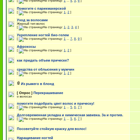
[
На страницу:
1
...
4
,
5
,
6
]
Помогите с парикмахерской
[
На страницу:
1
,
2
]
Уход за волосами
Жирный тип волос
[
На страницу:
1
,
2
,
3
,
4
]
Укрепление ногтей био-гелем
[
На страницу:
1
...
7
,
8
,
9
]
Афрокосы
[
На страницу:
1
,
2
]
как придать объем прическе?
средства от облысения у мужчин
[
На страницу:
1
,
2
]
Из рыжего в блонд
[ Опрос ]
Перекрашивание
о волосах
помогите подобрать цвет волос и прическу!
[
На страницу:
1
...
5
,
6
,
7
]
Долговременная укладка и химическая завивка. За и против.
[
На страницу:
1
...
5
,
6
,
7
]
Посоветуйте стойкую краску для волос!
Наращивание ногтей