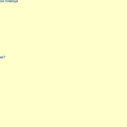
кой помощи
нки?