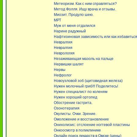
Метеоризм. Как с ним справляться?
Метод Фолля. Ищу врача и отзывы.
Миозит. Продуло шею.
МРТ
Муж от меня отдалился
Нарине радужный
Нафтизиновая зависимость или как избавиться
Невралгия
Невралгия
Неврология
Незаживающая мазоль на пальце
Нервишки шалят
Нервы
Нефролог
Новоузловой зоб (щитовидная железа)
Нужен молочный гриб!!! Поделитесь!
Нужен специалист по коленям
Нужен хороший ортопед
Обострение гастрита.
Озонотерапия
Окулисты. Очки. Зрение.
Омоложение и восстановление
Онихолизис: отслоение ногтевой пластины
Онкоосмотр в поликлинике
Онлайн поиск лекарств в Омске (цены)