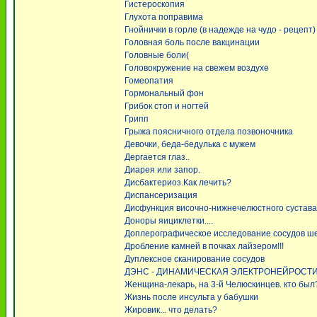
Гистероскопия
Глухота поправима
Гнойнички в горле (в надежде на чудо - рецепт)
Головная боль после вакцинации
Головные боли(
Головокружение на свежем воздухе
Гомеопатия
Гормональный фон
Грибок стоп и ногтей
Грипп
Грыжа поясничного отдела позвоночника
Девочки, беда-бедулька с мужем
Дергается глаз..
Диарея или запор.
Дисбактериоз.Как лечить?
Диспансеризация
Дисфункция височно-нижнечелюстного сустава
Доноры яициклетки....
Доплерографическое исследование сосудов шеи
Дробление камней в почках лайзером!!!
Дуплексное сканирование сосудов
ДЭНС - ДИНАМИЧЕСКАЯ ЭЛЕКТРОНЕЙРОСТ
Женщина-лекарь, на 3-й Челюскинцев. кто был
Жизнь после инсульта у бабушки
Жировик... что делать?