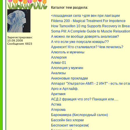
Каталог тем раздела
:
<лошадиная сила >для вен при лактации
Fildena 200 - Magical Treatment For Impotence
How Tamoxifen 10 mg Supports Recovery in Breas
Soma Pill: A Complete Guide to Muscle Relaxatio
А можно ли вообще доверять анализам?
Зарегистрирован:
10.09.2008
А что если уже покусали комары??
Сообщения: 6823
Аднексит! Кто сталкивался? Чем лечились?
Алкоголь и мужчины
Аллергия
Алмаг-01
Алопеция у мужчин
Анализы
Анионовые прокладки
Аппарат "Ультратон-АМП - 2 ИНТ" - есть ли от
Арго и Артлайф.
Аритмия
АСД 2 фракция что это? Панацея или.....
Астма
Атерома
Барокамера (Кислородный салон)
Бассейн без хлорки
Беспокоит метеоризм(