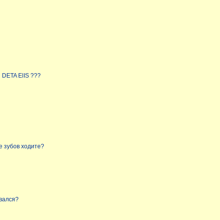
 DETA ElIS ???
е зубов ходите?
вался?