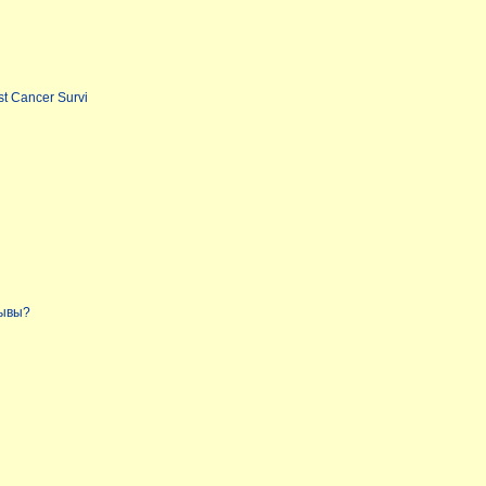
t Cancer Survi
n
зывы?