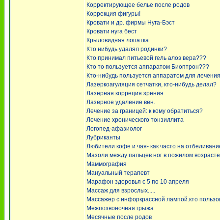
Корректирующее белье после родов
Коррекция фигуры!
Кровати и др. фирмы Нуга-Бэст
Кровати нуга бест
Крыловидная лопатка
Кто нибудь удалял родинки?
Кто принимал питьевой гель алоэ вера???
Кто то пользуется аппаратом Биоптрон???
Кто-нибудь пользуется аппаратом для лечения
Лазеркоагуляция сетчатки, кто-нибудь делал?
Лазерная корреция зрения
Лазерное удаление вен.
Лечение за границей: к кому обратиться?
Лечение хронического тонзиллита
Логопед-афазиолог
Лубриканты
Любители кофе и чая- как часто на отбеливани
Мазоли между пальцев ног в пожилом возрасте
Маммография
Мануальный терапевт
Марафон здоровья с 5 по 10 апреля
Массаж для взрослых.....
Массажер с инфоркрассной лампой.кто пользо
Межпозвоночная грыжа
Месячные после родов