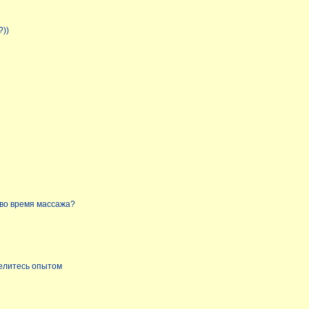
?))
во время массажа?
делитесь опытом