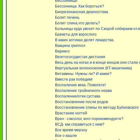
Бессонница!
Бессонница. Как бороться?
Биорезонансная диагностика
Болит печень
Болит спина,что делать?
Больницы куда увозят по Скорой собираем от
Брекеты для взрослого
В каких аптеках делят лекарства.
Вакцина гриппол
Варикоз
Вегетососудистая дистония
Весь день на ногах и в конце концов они стали 
Виртуальная колоноскопия (КТ-кишечника)
Витамины. Нужны ли? И какие?
Вместе рак победим!
Воспаление века. Помогите!
Воспаление тройничного нерва
Воспаление/отек сустава
Восстановление после родов
Восстановление спины по методу Бубновского
Врастание ногтей
Врач - сэксолог, кого порекомендуете?
ВСД- как справиться с ним?
Все время мерзну
Все о кашле