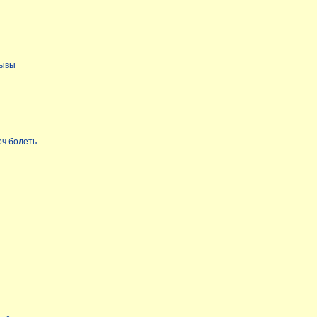
зывы
оч болеть