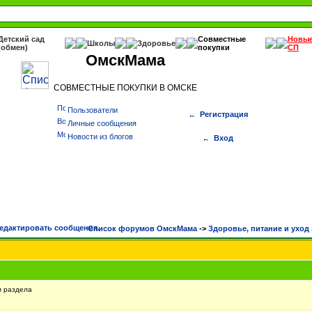
Детский сад
Совместные
Новы
Школы
Здоровье
(обмен)
покупки
СП
ОмскМама
СОВМЕСТНЫЕ ПОКУПКИ В ОМСКЕ
Пользователи
Регистрация
Личные сообщения
Новости из блогов
Вход
Список форумов ОмскМама
->
Здоровье, питание и уход 
м раздела