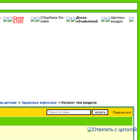
е
Скоро
Сбербанк Он-
Доска
Центры
СТОП
лайн
объявлений
раздач
за детьми
->
Здоровье взрослых
->
Каталог тем раздела
Поделиться: