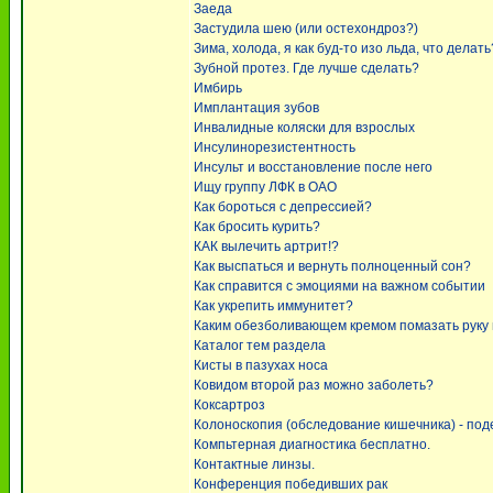
Заеда
Застудила шею (или остехондроз?)
Зима, холода, я как буд-то изо льда, что делать
Зубной протез. Где лучше сделать?
Имбирь
Имплантация зубов
Инвалидные коляски для взрослых
Инсулинорезистентность
Инсульт и восстановление после него
Ищу группу ЛФК в ОАО
Как бороться с депрессией?
Как бросить курить?
КАК вылечить артрит!?
Как выспаться и вернуть полноценный сон?
Как справится с эмоциями на важном событии
Как укрепить иммунитет?
Каким обезболивающем кремом помазать руку 
Каталог тем раздела
Кисты в пазухах носа
Ковидом второй раз можно заболеть?
Коксартроз
Колоноскопия (обследование кишечника) - по
Компьтерная диагностика бесплатно.
Контактные линзы.
Конференция победивших рак