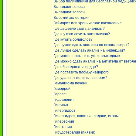
Выбор поликлиники для бесплатной медицинс
Выпадают волосы
Выпадают волосы
Высокий холестерин
Гайморит или хроническое воспаление
Где дешевле сдать анализы?
Где и у кого лечить алкоголиков?
Где купить болиголов?
Где лучше сдать анализы на онкомаркеры?
Где лучше сделать анализ на инфекции?
Где можно поставить укол в выходные
Где можно сдать анализ на антитела от ветря
Где обследовать сердце?
Где поставить пломбу недорого
Где удаляют полипы лазером?
Гемангиома печени
Геморрой!
Герпес!!!
Гидраденит
Гингивит
Гипергидроз
Гипергидроз, влажные ладони, стопы.
Гипертония
Гипотония
Гирудотерапия (пиявки)